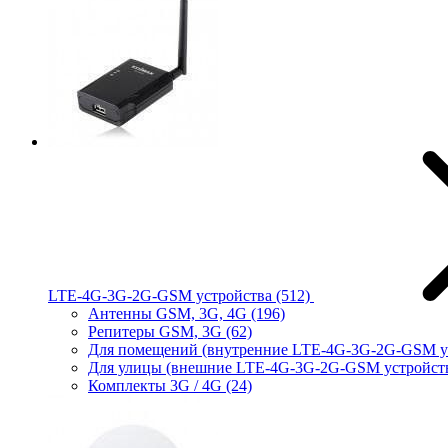
LTE-4G-3G-2G-GSM устройства
(512)
Антенны GSM, 3G, 4G
(196)
Репитеры GSM, 3G
(62)
Для помещений (внутренние LTE-4G-3G-2G-GSM у
Для улицы (внешние LTE-4G-3G-2G-GSM устройст
Комплекты 3G / 4G
(24)