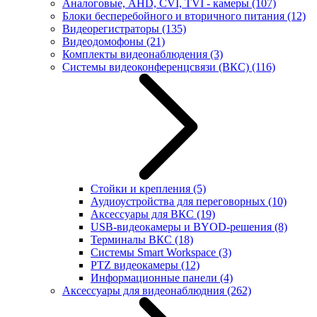
Аналоговые, AHD, CVI, TVI - камеры
(107)
Блоки бесперебойного и вторичного питания
(12)
Видеорегистраторы
(135)
Видеодомофоны
(21)
Комплекты видеонаблюдения
(3)
Системы видеоконференцсвязи (ВКС)
(116)
Стойки и крепления
(5)
Аудиоустройства для переговорных
(10)
Аксессуары для ВКС
(19)
USB-видеокамеры и BYOD-решения
(8)
Терминалы ВКС
(18)
Системы Smart Workspace
(3)
PTZ видеокамеры
(12)
Информационные панели
(4)
Аксессуары для видеонаблюдния
(262)