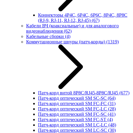
Коннекторы 4P4C, 6P4C, 6P6C, 8P4C, 8P8C
(RJ-9, RJ-11, RJ-12, RJ-45)
(67)
Кабели ВЧ (коаксиальные) и для аналогового
видеонаблюдения
(62)
Кабельные сборки
(4)
Коммутационные шнуры (патч-корды)
(1319)
Патч-корд витой 8P8C/RJ45-8P8C/RJ45
(677)
Патч-корд оптический SM SC-SC
(64)
Патч-корд оптический SM FC-FC
(31)
Патч-корд оптический SM FC-LC
(28)
Патч-корд оптический SM FC-SC
(41)
Патч-корд оптический SM FC-ST
(4)
Патч-корд оптический SM LC-LC
(48)
Патч-корд оптический SM LC-SC
(30)