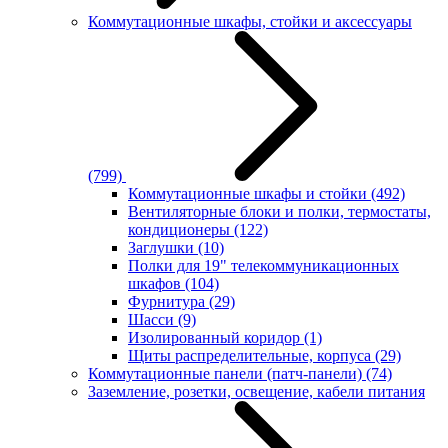
Коммутационные шкафы, стойки и аксессуары
(799)
Коммутационные шкафы и стойки
(492)
Вентиляторные блоки и полки, термостаты,
кондиционеры
(122)
Заглушки
(10)
Полки для 19" телекоммуникационных
шкафов
(104)
Фурнитура
(29)
Шасси
(9)
Изолированный коридор
(1)
Щиты распределительные, корпуса
(29)
Коммутационные панели (патч-панели)
(74)
Заземление, розетки, освещение, кабели питания