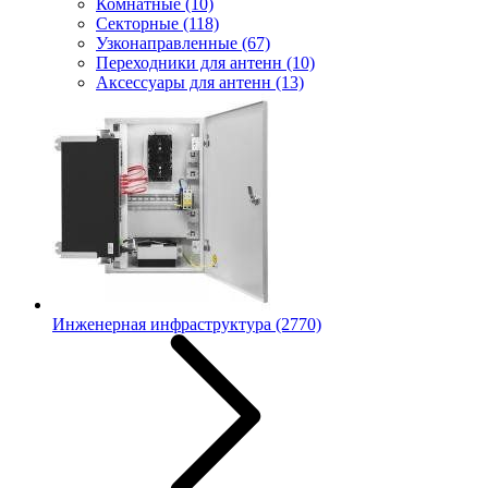
Комнатные
(10)
Секторные
(118)
Узконаправленные
(67)
Переходники для антенн
(10)
Аксессуары для антенн
(13)
Инженерная инфраструктура
(2770)