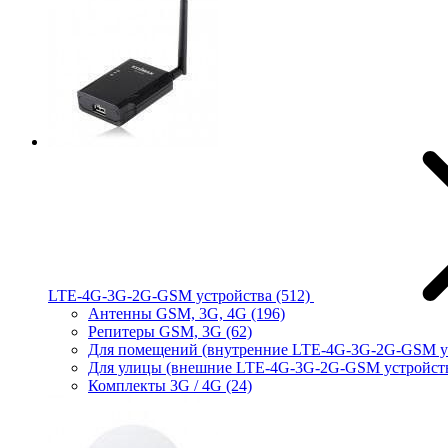
LTE-4G-3G-2G-GSM устройства
(512)
Антенны GSM, 3G, 4G
(196)
Репитеры GSM, 3G
(62)
Для помещений (внутренние LTE-4G-3G-2G-GSM у
Для улицы (внешние LTE-4G-3G-2G-GSM устройст
Комплекты 3G / 4G
(24)