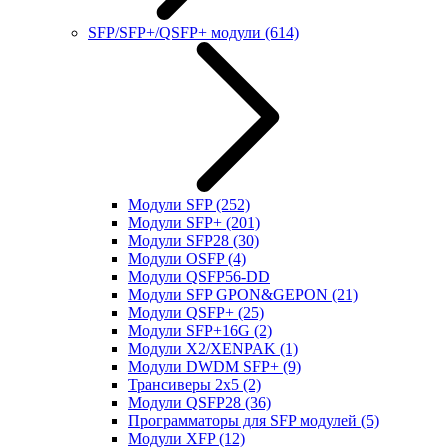
SFP/SFP+/QSFP+ модули
(614)
Модули SFP
(252)
Модули SFP+
(201)
Модули SFP28
(30)
Модули OSFP
(4)
Модули QSFP56-DD
Модули SFP GPON&GEPON
(21)
Модули QSFP+
(25)
Модули SFP+16G
(2)
Модули X2/XENPAK
(1)
Модули DWDM SFP+
(9)
Трансиверы 2x5
(2)
Модули QSFP28
(36)
Программаторы для SFP модулей
(5)
Модули XFP
(12)