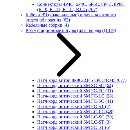
Коннекторы 4P4C, 6P4C, 6P6C, 8P4C, 8P8C
(RJ-9, RJ-11, RJ-12, RJ-45)
(67)
Кабели ВЧ (коаксиальные) и для аналогового
видеонаблюдения
(62)
Кабельные сборки
(4)
Коммутационные шнуры (патч-корды)
(1319)
Патч-корд витой 8P8C/RJ45-8P8C/RJ45
(677)
Патч-корд оптический SM SC-SC
(64)
Патч-корд оптический SM FC-FC
(31)
Патч-корд оптический SM FC-LC
(28)
Патч-корд оптический SM FC-SC
(41)
Патч-корд оптический SM FC-ST
(4)
Патч-корд оптический SM LC-LC
(48)
Патч-корд оптический SM LC-SC
(30)
Патч-корд оптический SM LC-ST
(3)
Патч-корд оптический SM SC-ST
(6)