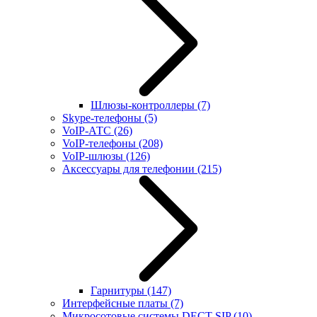
Шлюзы-контроллеры
(7)
Skype-телефоны
(5)
VoIP-АТС
(26)
VoIP-телефоны
(208)
VoIP-шлюзы
(126)
Аксессуары для телефонии
(215)
Гарнитуры
(147)
Интерфейсные платы
(7)
Микросотовые системы DECT SIP
(10)