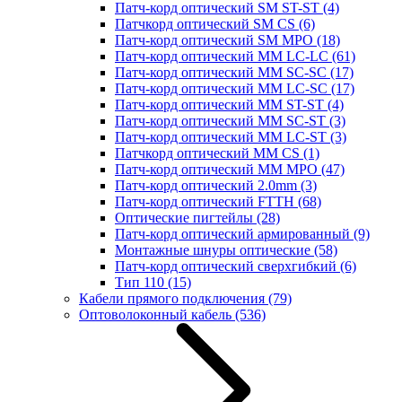
Патч-корд оптический SM ST-ST
(4)
Патчкорд оптический SM CS
(6)
Патч-корд оптический SM MPO
(18)
Патч-корд оптический MM LC-LC
(61)
Патч-корд оптический MM SC-SC
(17)
Патч-корд оптический MM LC-SC
(17)
Патч-корд оптический MM ST-ST
(4)
Патч-корд оптический MM SC-ST
(3)
Патч-корд оптический MM LC-ST
(3)
Патчкорд оптический MM CS
(1)
Патч-корд оптический MM MPO
(47)
Патч-корд оптический 2.0mm
(3)
Патч-корд оптический FTTH
(68)
Оптические пигтейлы
(28)
Патч-корд оптический армированный
(9)
Монтажные шнуры оптические
(58)
Патч-корд оптический сверхгибкий
(6)
Тип 110
(15)
Кабели прямого подключения
(79)
Оптоволоконный кабель
(536)