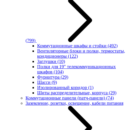
(799)
Коммутационные шкафы и стойки
(492)
Вентиляторные блоки и полки, термостаты,
кондиционеры
(122)
Заглушки
(10)
Полки для 19" телекоммуникационных
шкафов
(104)
Фурнитура
(29)
Шасси
(9)
Изолированный коридор
(1)
Щиты распределительные, корпуса
(29)
Коммутационные панели (патч-панели)
(74)
Заземление, розетки, освещение, кабели питания