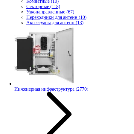
Комнатные
(10)
Секторные
(118)
Узконаправленные
(67)
Переходники для антенн
(10)
Аксессуары для антенн
(13)
Инженерная инфраструктура
(2770)