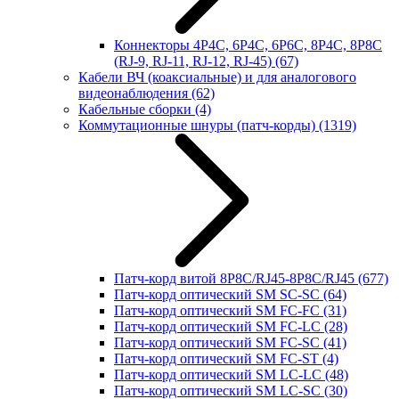
Коннекторы 4P4C, 6P4C, 6P6C, 8P4C, 8P8C
(RJ-9, RJ-11, RJ-12, RJ-45)
(67)
Кабели ВЧ (коаксиальные) и для аналогового
видеонаблюдения
(62)
Кабельные сборки
(4)
Коммутационные шнуры (патч-корды)
(1319)
Патч-корд витой 8P8C/RJ45-8P8C/RJ45
(677)
Патч-корд оптический SM SC-SC
(64)
Патч-корд оптический SM FC-FC
(31)
Патч-корд оптический SM FC-LC
(28)
Патч-корд оптический SM FC-SC
(41)
Патч-корд оптический SM FC-ST
(4)
Патч-корд оптический SM LC-LC
(48)
Патч-корд оптический SM LC-SC
(30)