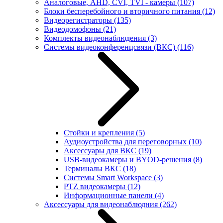
Аналоговые, AHD, CVI, TVI - камеры
(107)
Блоки бесперебойного и вторичного питания
(12)
Видеорегистраторы
(135)
Видеодомофоны
(21)
Комплекты видеонаблюдения
(3)
Системы видеоконференцсвязи (ВКС)
(116)
Стойки и крепления
(5)
Аудиоустройства для переговорных
(10)
Аксессуары для ВКС
(19)
USB-видеокамеры и BYOD-решения
(8)
Терминалы ВКС
(18)
Системы Smart Workspace
(3)
PTZ видеокамеры
(12)
Информационные панели
(4)
Аксессуары для видеонаблюдния
(262)