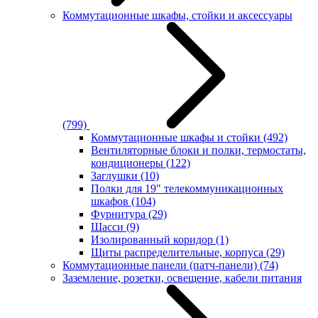
Коммутационные шкафы, стойки и аксессуары
(799)
Коммутационные шкафы и стойки
(492)
Вентиляторные блоки и полки, термостаты,
кондиционеры
(122)
Заглушки
(10)
Полки для 19" телекоммуникационных
шкафов
(104)
Фурнитура
(29)
Шасси
(9)
Изолированный коридор
(1)
Щиты распределительные, корпуса
(29)
Коммутационные панели (патч-панели)
(74)
Заземление, розетки, освещение, кабели питания