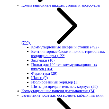
Коммутационные шкафы, стойки и аксессуары
(799)
Коммутационные шкафы и стойки
(492)
Вентиляторные блоки и полки, термостаты,
кондиционеры
(122)
Заглушки
(10)
Полки для 19" телекоммуникационных
шкафов
(104)
Фурнитура
(29)
Шасси
(9)
Изолированный коридор
(1)
Щиты распределительные, корпуса
(29)
Коммутационные панели (патч-панели)
(74)
Заземление, розетки, освещение, кабели питания