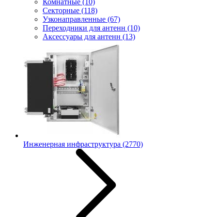
Комнатные
(10)
Секторные
(118)
Узконаправленные
(67)
Переходники для антенн
(10)
Аксессуары для антенн
(13)
Инженерная инфраструктура
(2770)