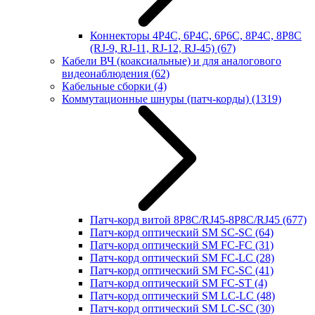
Коннекторы 4P4C, 6P4C, 6P6C, 8P4C, 8P8C
(RJ-9, RJ-11, RJ-12, RJ-45)
(67)
Кабели ВЧ (коаксиальные) и для аналогового
видеонаблюдения
(62)
Кабельные сборки
(4)
Коммутационные шнуры (патч-корды)
(1319)
Патч-корд витой 8P8C/RJ45-8P8C/RJ45
(677)
Патч-корд оптический SM SC-SC
(64)
Патч-корд оптический SM FC-FC
(31)
Патч-корд оптический SM FC-LC
(28)
Патч-корд оптический SM FC-SC
(41)
Патч-корд оптический SM FC-ST
(4)
Патч-корд оптический SM LC-LC
(48)
Патч-корд оптический SM LC-SC
(30)