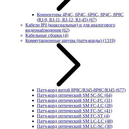
Коннекторы 4P4C, 6P4C, 6P6C, 8P4C, 8P8C
(RJ-9, RJ-11, RJ-12, RJ-45)
(67)
Кабели ВЧ (коаксиальные) и для аналогового
видеонаблюдения
(62)
Кабельные сборки
(4)
Коммутационные шнуры (патч-корды)
(1319)
Патч-корд витой 8P8C/RJ45-8P8C/RJ45
(677)
Патч-корд оптический SM SC-SC
(64)
Патч-корд оптический SM FC-FC
(31)
Патч-корд оптический SM FC-LC
(28)
Патч-корд оптический SM FC-SC
(41)
Патч-корд оптический SM FC-ST
(4)
Патч-корд оптический SM LC-LC
(48)
Патч-корд оптический SM LC-SC
(30)