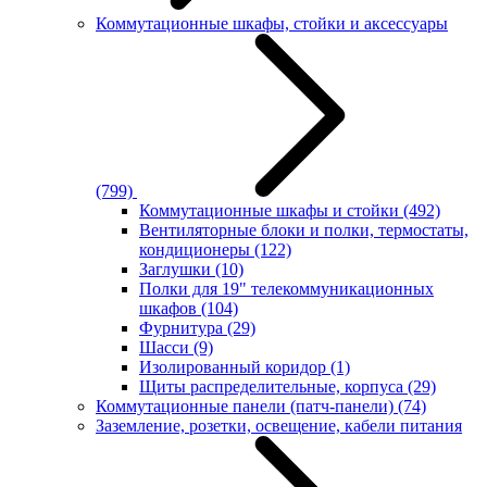
Коммутационные шкафы, стойки и аксессуары
(799)
Коммутационные шкафы и стойки
(492)
Вентиляторные блоки и полки, термостаты,
кондиционеры
(122)
Заглушки
(10)
Полки для 19" телекоммуникационных
шкафов
(104)
Фурнитура
(29)
Шасси
(9)
Изолированный коридор
(1)
Щиты распределительные, корпуса
(29)
Коммутационные панели (патч-панели)
(74)
Заземление, розетки, освещение, кабели питания