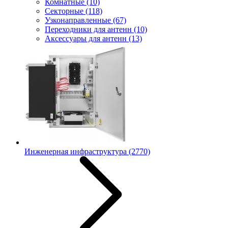
Комнатные
(10)
Секторные
(118)
Узконаправленные
(67)
Переходники для антенн
(10)
Аксессуары для антенн
(13)
Инженерная инфраструктура
(2770)