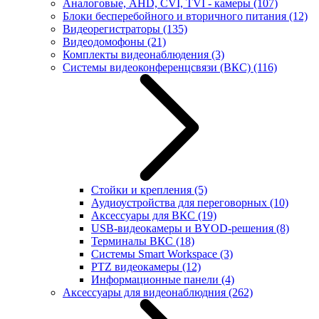
Аналоговые, AHD, CVI, TVI - камеры
(107)
Блоки бесперебойного и вторичного питания
(12)
Видеорегистраторы
(135)
Видеодомофоны
(21)
Комплекты видеонаблюдения
(3)
Системы видеоконференцсвязи (ВКС)
(116)
Стойки и крепления
(5)
Аудиоустройства для переговорных
(10)
Аксессуары для ВКС
(19)
USB-видеокамеры и BYOD-решения
(8)
Терминалы ВКС
(18)
Системы Smart Workspace
(3)
PTZ видеокамеры
(12)
Информационные панели
(4)
Аксессуары для видеонаблюдния
(262)