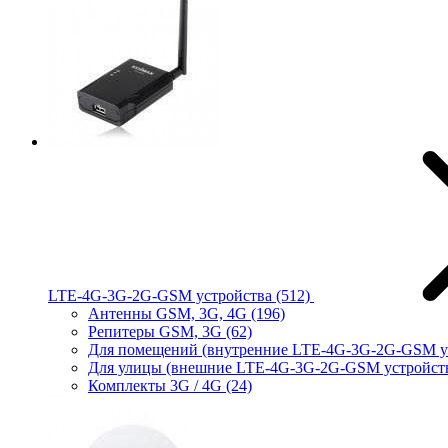
LTE-4G-3G-2G-GSM устройства
(512)
Антенны GSM, 3G, 4G
(196)
Репитеры GSM, 3G
(62)
Для помещений (внутренние LTE-4G-3G-2G-GSM у
Для улицы (внешние LTE-4G-3G-2G-GSM устройст
Комплекты 3G / 4G
(24)