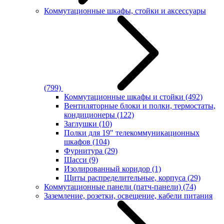
Коммутационные шкафы, стойки и аксессуары
(799)
Коммутационные шкафы и стойки
(492)
Вентиляторные блоки и полки, термостаты,
кондиционеры
(122)
Заглушки
(10)
Полки для 19" телекоммуникационных
шкафов
(104)
Фурнитура
(29)
Шасси
(9)
Изолированный коридор
(1)
Щиты распределительные, корпуса
(29)
Коммутационные панели (патч-панели)
(74)
Заземление, розетки, освещение, кабели питания