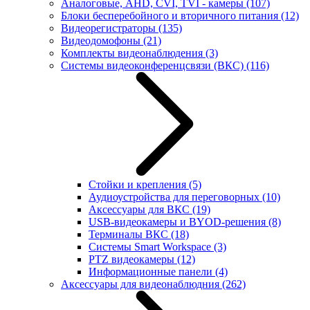
Аналоговые, AHD, CVI, TVI - камеры
(107)
Блоки бесперебойного и вторичного питания
(12)
Видеорегистраторы
(135)
Видеодомофоны
(21)
Комплекты видеонаблюдения
(3)
Системы видеоконференцсвязи (ВКС)
(116)
Стойки и крепления
(5)
Аудиоустройства для переговорных
(10)
Аксессуары для ВКС
(19)
USB-видеокамеры и BYOD-решения
(8)
Терминалы ВКС
(18)
Системы Smart Workspace
(3)
PTZ видеокамеры
(12)
Информационные панели
(4)
Аксессуары для видеонаблюдния
(262)