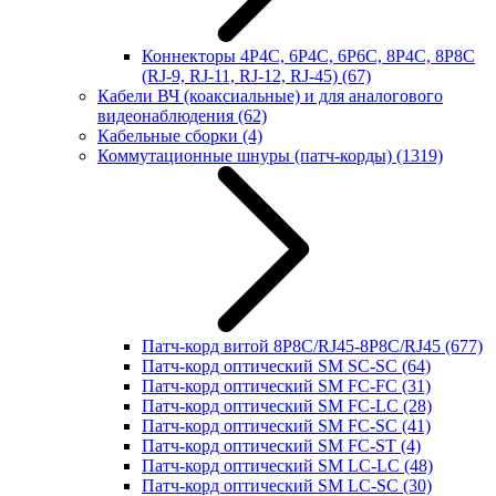
Коннекторы 4P4C, 6P4C, 6P6C, 8P4C, 8P8C
(RJ-9, RJ-11, RJ-12, RJ-45)
(67)
Кабели ВЧ (коаксиальные) и для аналогового
видеонаблюдения
(62)
Кабельные сборки
(4)
Коммутационные шнуры (патч-корды)
(1319)
Патч-корд витой 8P8C/RJ45-8P8C/RJ45
(677)
Патч-корд оптический SM SC-SC
(64)
Патч-корд оптический SM FC-FC
(31)
Патч-корд оптический SM FC-LC
(28)
Патч-корд оптический SM FC-SC
(41)
Патч-корд оптический SM FC-ST
(4)
Патч-корд оптический SM LC-LC
(48)
Патч-корд оптический SM LC-SC
(30)