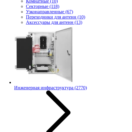
Комнатные
(10)
Секторные
(118)
Узконаправленные
(67)
Переходники для антенн
(10)
Аксессуары для антенн
(13)
Инженерная инфраструктура
(2770)