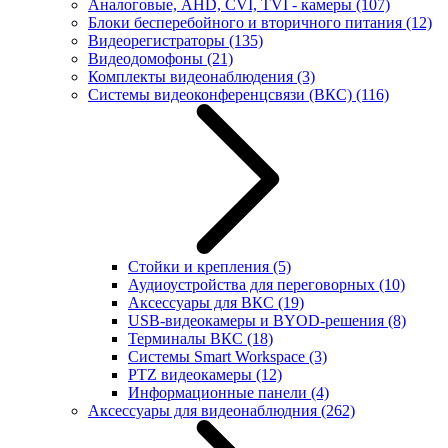
Аналоговые, AHD, CVI, TVI - камеры
(107)
Блоки бесперебойного и вторичного питания
(12)
Видеорегистраторы
(135)
Видеодомофоны
(21)
Комплекты видеонаблюдения
(3)
Системы видеоконференцсвязи (ВКС)
(116)
Стойки и крепления
(5)
Аудиоустройства для переговорных
(10)
Аксессуары для ВКС
(19)
USB-видеокамеры и BYOD-решения
(8)
Терминалы ВКС
(18)
Системы Smart Workspace
(3)
PTZ видеокамеры
(12)
Информационные панели
(4)
Аксессуары для видеонаблюдния
(262)