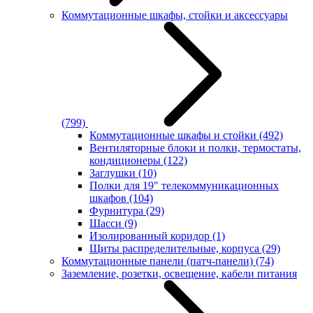
Коммутационные шкафы, стойки и аксессуары
(799)
Коммутационные шкафы и стойки
(492)
Вентиляторные блоки и полки, термостаты,
кондиционеры
(122)
Заглушки
(10)
Полки для 19" телекоммуникационных
шкафов
(104)
Фурнитура
(29)
Шасси
(9)
Изолированный коридор
(1)
Щиты распределительные, корпуса
(29)
Коммутационные панели (патч-панели)
(74)
Заземление, розетки, освещение, кабели питания