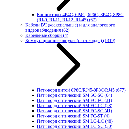
Коннекторы 4P4C, 6P4C, 6P6C, 8P4C, 8P8C
(RJ-9, RJ-11, RJ-12, RJ-45)
(67)
Кабели ВЧ (коаксиальные) и для аналогового
видеонаблюдения
(62)
Кабельные сборки
(4)
Коммутационные шнуры (патч-корды)
(1319)
Патч-корд витой 8P8C/RJ45-8P8C/RJ45
(677)
Патч-корд оптический SM SC-SC
(64)
Патч-корд оптический SM FC-FC
(31)
Патч-корд оптический SM FC-LC
(28)
Патч-корд оптический SM FC-SC
(41)
Патч-корд оптический SM FC-ST
(4)
Патч-корд оптический SM LC-LC
(48)
Патч-корд оптический SM LC-SC
(30)