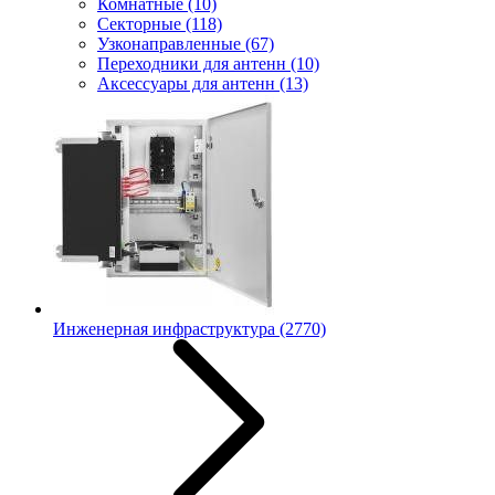
Комнатные
(10)
Секторные
(118)
Узконаправленные
(67)
Переходники для антенн
(10)
Аксессуары для антенн
(13)
Инженерная инфраструктура
(2770)