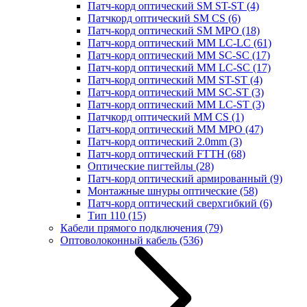
Патч-корд оптический SM ST-ST
(4)
Патчкорд оптический SM CS
(6)
Патч-корд оптический SM MPO
(18)
Патч-корд оптический MM LC-LC
(61)
Патч-корд оптический MM SC-SC
(17)
Патч-корд оптический MM LC-SC
(17)
Патч-корд оптический MM ST-ST
(4)
Патч-корд оптический MM SC-ST
(3)
Патч-корд оптический MM LC-ST
(3)
Патчкорд оптический MM CS
(1)
Патч-корд оптический MM MPO
(47)
Патч-корд оптический 2.0mm
(3)
Патч-корд оптический FTTH
(68)
Оптические пигтейлы
(28)
Патч-корд оптический армированный
(9)
Монтажные шнуры оптические
(58)
Патч-корд оптический сверхгибкий
(6)
Тип 110
(15)
Кабели прямого подключения
(79)
Оптоволоконный кабель
(536)