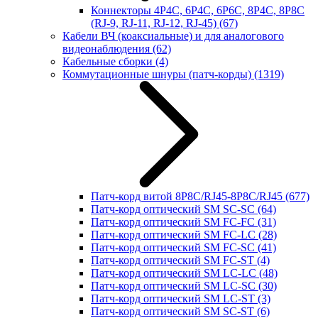
Коннекторы 4P4C, 6P4C, 6P6C, 8P4C, 8P8C
(RJ-9, RJ-11, RJ-12, RJ-45)
(67)
Кабели ВЧ (коаксиальные) и для аналогового
видеонаблюдения
(62)
Кабельные сборки
(4)
Коммутационные шнуры (патч-корды)
(1319)
Патч-корд витой 8P8C/RJ45-8P8C/RJ45
(677)
Патч-корд оптический SM SC-SC
(64)
Патч-корд оптический SM FC-FC
(31)
Патч-корд оптический SM FC-LC
(28)
Патч-корд оптический SM FC-SC
(41)
Патч-корд оптический SM FC-ST
(4)
Патч-корд оптический SM LC-LC
(48)
Патч-корд оптический SM LC-SC
(30)
Патч-корд оптический SM LC-ST
(3)
Патч-корд оптический SM SC-ST
(6)