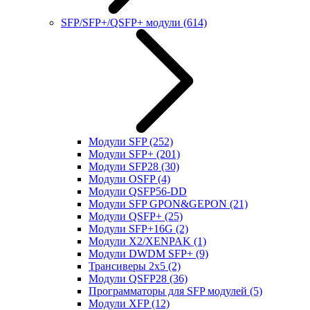
SFP/SFP+/QSFP+ модули
(614)
Модули SFP
(252)
Модули SFP+
(201)
Модули SFP28
(30)
Модули OSFP
(4)
Модули QSFP56-DD
Модули SFP GPON&GEPON
(21)
Модули QSFP+
(25)
Модули SFP+16G
(2)
Модули X2/XENPAK
(1)
Модули DWDM SFP+
(9)
Трансиверы 2x5
(2)
Модули QSFP28
(36)
Программаторы для SFP модулей
(5)
Модули XFP
(12)