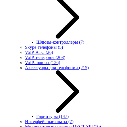
Шлюзы-контроллеры
(7)
Skype-телефоны
(5)
VoIP-АТС
(26)
VoIP-телефоны
(208)
VoIP-шлюзы
(126)
Аксессуары для телефонии
(215)
Гарнитуры
(147)
Интерфейсные платы
(7)
Микросотовые системы DECT SIP
(10)