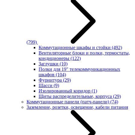
(799)
Коммутационные шкафы и стойки
(492)
Вентиляторные блоки и полки, термостаты,
кондиционеры
(122)
Заглушки
(10)
Полки для 19" телекоммуникационных
шкафов
(104)
Фурнитура
(29)
Шасси
(9)
Изолированный коридор
(1)
Щиты распределительные, корпуса
(29)
Коммутационные панели (патч-панели)
(74)
Заземление, розетки, освещение, кабели питания