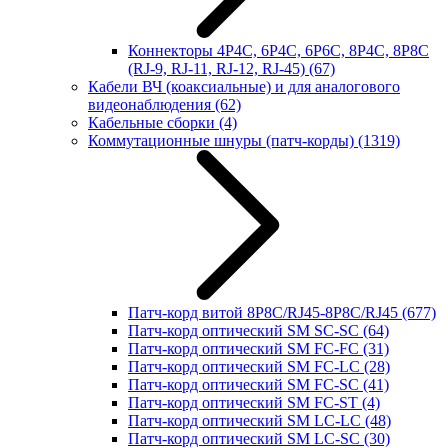
Коннекторы 4P4C, 6P4C, 6P6C, 8P4C, 8P8C
(RJ-9, RJ-11, RJ-12, RJ-45)
(67)
Кабели ВЧ (коаксиальные) и для аналогового
видеонаблюдения
(62)
Кабельные сборки
(4)
Коммутационные шнуры (патч-корды)
(1319)
Патч-корд витой 8P8C/RJ45-8P8C/RJ45
(677)
Патч-корд оптический SM SC-SC
(64)
Патч-корд оптический SM FC-FC
(31)
Патч-корд оптический SM FC-LC
(28)
Патч-корд оптический SM FC-SC
(41)
Патч-корд оптический SM FC-ST
(4)
Патч-корд оптический SM LC-LC
(48)
Патч-корд оптический SM LC-SC
(30)