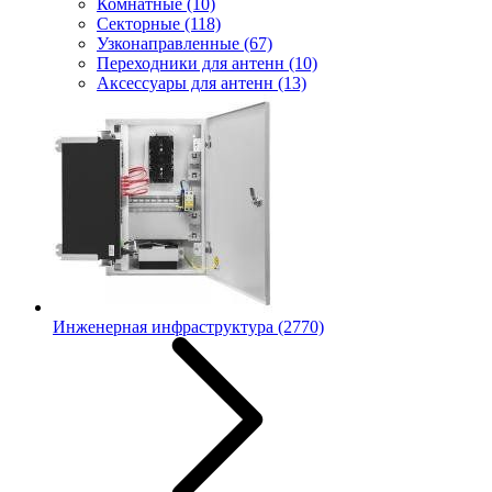
Комнатные
(10)
Секторные
(118)
Узконаправленные
(67)
Переходники для антенн
(10)
Аксессуары для антенн
(13)
Инженерная инфраструктура
(2770)