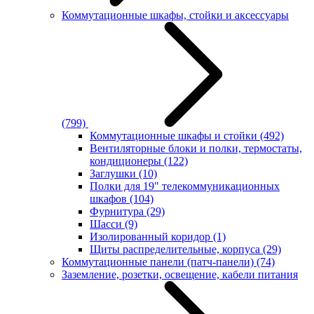
Коммутационные шкафы, стойки и аксессуары
(799)
Коммутационные шкафы и стойки
(492)
Вентиляторные блоки и полки, термостаты,
кондиционеры
(122)
Заглушки
(10)
Полки для 19" телекоммуникационных
шкафов
(104)
Фурнитура
(29)
Шасси
(9)
Изолированный коридор
(1)
Щиты распределительные, корпуса
(29)
Коммутационные панели (патч-панели)
(74)
Заземление, розетки, освещение, кабели питания