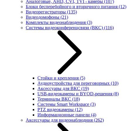
Аналоговые, AHD, CVI, TVI - камеры
(107)
Блоки бесперебойного и вторичного питания
(12)
Видеорегистраторы
(135)
Видеодомофоны
(21)
Комплекты видеонаблюдения
(3)
Системы видеоконференцсвязи (ВКС)
(116)
Стойки и крепления
(5)
Аудиоустройства для переговорных
(10)
Аксессуары для ВКС
(19)
USB-видеокамеры и BYOD-решения
(8)
Терминалы ВКС
(18)
Системы Smart Workspace
(3)
PTZ видеокамеры
(12)
Информационные панели
(4)
Аксессуары для видеонаблюдния
(262)