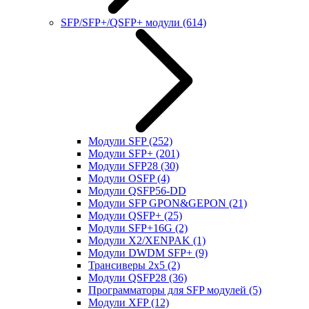
SFP/SFP+/QSFP+ модули
(614)
Модули SFP
(252)
Модули SFP+
(201)
Модули SFP28
(30)
Модули OSFP
(4)
Модули QSFP56-DD
Модули SFP GPON&GEPON
(21)
Модули QSFP+
(25)
Модули SFP+16G
(2)
Модули X2/XENPAK
(1)
Модули DWDM SFP+
(9)
Трансиверы 2x5
(2)
Модули QSFP28
(36)
Программаторы для SFP модулей
(5)
Модули XFP
(12)