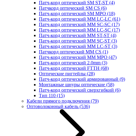
Патч-корд оптический SM ST-ST
(4)
Патчкорд оптический SM CS
(6)
Патч-корд оптический SM MPO
(18)
Патч-корд оптический MM LC-LC
(61)
Патч-корд оптический MM SC-SC
(17)
Патч-корд оптический MM LC-SC
(17)
Патч-корд оптический MM ST-ST
(4)
Патч-корд оптический MM SC-ST
(3)
Патч-корд оптический MM LC-ST
(3)
Патчкорд оптический MM CS
(1)
Патч-корд оптический MM MPO
(47)
Патч-корд оптический 2.0mm
(3)
Патч-корд оптический FTTH
(68)
Оптические пигтейлы
(28)
Патч-корд оптический армированный
(9)
Монтажные шнуры оптические
(58)
Патч-корд оптический сверхгибкий
(6)
Тип 110
(15)
Кабели прямого подключения
(79)
Оптоволоконный кабель
(536)