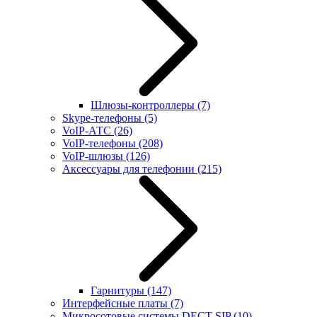
Шлюзы-контроллеры
(7)
Skype-телефоны
(5)
VoIP-АТС
(26)
VoIP-телефоны
(208)
VoIP-шлюзы
(126)
Аксессуары для телефонии
(215)
Гарнитуры
(147)
Интерфейсные платы
(7)
Микросотовые системы DECT SIP
(10)