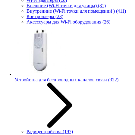
Wi-Fi адаптеры
(20)
Внешние (Wi-Fi точки для улицы)
(81)
Внутренние (Wi-Fi точки для помещений )
(411)
Контроллеры
(28)
Аксессуары для Wi-Fi оборудования
(26)
Устройства для беспроводных каналов связи
(322)
Радиоустройства
(197)