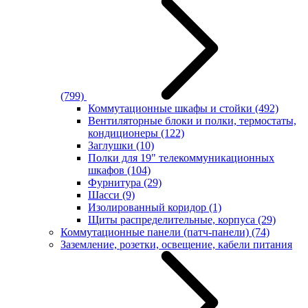
(799)
Коммутационные шкафы и стойки
(492)
Вентиляторные блоки и полки, термостаты,
кондиционеры
(122)
Заглушки
(10)
Полки для 19" телекоммуникационных
шкафов
(104)
Фурнитура
(29)
Шасси
(9)
Изолированный коридор
(1)
Щиты распределительные, корпуса
(29)
Коммутационные панели (патч-панели)
(74)
Заземление, розетки, освещение, кабели питания