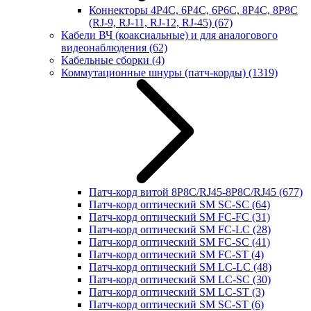
Коннекторы 4P4C, 6P4C, 6P6C, 8P4C, 8P8C
(RJ-9, RJ-11, RJ-12, RJ-45)
(67)
Кабели ВЧ (коаксиальные) и для аналогового
видеонаблюдения
(62)
Кабельные сборки
(4)
Коммутационные шнуры (патч-корды)
(1319)
Патч-корд витой 8P8C/RJ45-8P8C/RJ45
(677)
Патч-корд оптический SM SC-SC
(64)
Патч-корд оптический SM FC-FC
(31)
Патч-корд оптический SM FC-LC
(28)
Патч-корд оптический SM FC-SC
(41)
Патч-корд оптический SM FC-ST
(4)
Патч-корд оптический SM LC-LC
(48)
Патч-корд оптический SM LC-SC
(30)
Патч-корд оптический SM LC-ST
(3)
Патч-корд оптический SM SC-ST
(6)