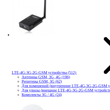
LTE-4G-3G-2G-GSM устройства
(512)
Антенны GSM, 3G, 4G
(196)
Репитеры GSM, 3G
(62)
Для помещений (внутренние LTE-4G-3G-2G-GSM у
Для улицы (внешние LTE-4G-3G-2G-GSM устройст
Комплекты 3G / 4G
(24)