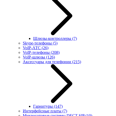
Шлюзы-контроллеры
(7)
Skype-телефоны
(5)
VoIP-АТС
(26)
VoIP-телефоны
(208)
VoIP-шлюзы
(126)
Аксессуары для телефонии
(215)
Гарнитуры
(147)
Интерфейсные платы
(7)
Микросотовые системы DECT SIP
(10)