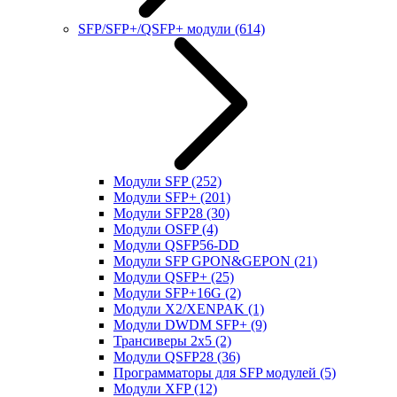
SFP/SFP+/QSFP+ модули
(614)
Модули SFP
(252)
Модули SFP+
(201)
Модули SFP28
(30)
Модули OSFP
(4)
Модули QSFP56-DD
Модули SFP GPON&GEPON
(21)
Модули QSFP+
(25)
Модули SFP+16G
(2)
Модули X2/XENPAK
(1)
Модули DWDM SFP+
(9)
Трансиверы 2x5
(2)
Модули QSFP28
(36)
Программаторы для SFP модулей
(5)
Модули XFP
(12)