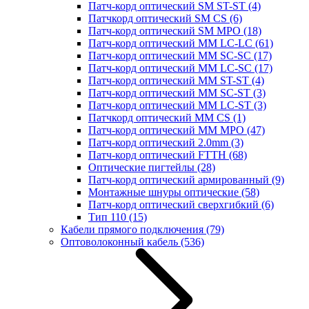
Патч-корд оптический SM ST-ST
(4)
Патчкорд оптический SM CS
(6)
Патч-корд оптический SM MPO
(18)
Патч-корд оптический MM LC-LC
(61)
Патч-корд оптический MM SC-SC
(17)
Патч-корд оптический MM LC-SC
(17)
Патч-корд оптический MM ST-ST
(4)
Патч-корд оптический MM SC-ST
(3)
Патч-корд оптический MM LC-ST
(3)
Патчкорд оптический MM CS
(1)
Патч-корд оптический MM MPO
(47)
Патч-корд оптический 2.0mm
(3)
Патч-корд оптический FTTH
(68)
Оптические пигтейлы
(28)
Патч-корд оптический армированный
(9)
Монтажные шнуры оптические
(58)
Патч-корд оптический сверхгибкий
(6)
Тип 110
(15)
Кабели прямого подключения
(79)
Оптоволоконный кабель
(536)