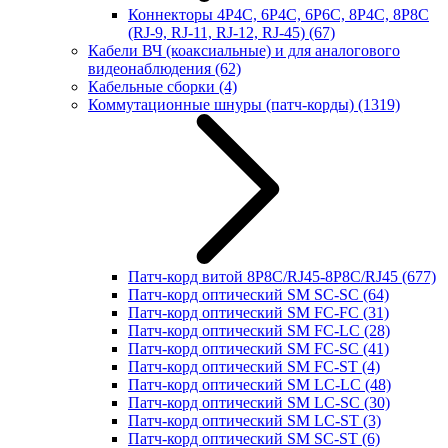
Коннекторы 4P4C, 6P4C, 6P6C, 8P4C, 8P8C
(RJ-9, RJ-11, RJ-12, RJ-45)
(67)
Кабели ВЧ (коаксиальные) и для аналогового
видеонаблюдения
(62)
Кабельные сборки
(4)
Коммутационные шнуры (патч-корды)
(1319)
Патч-корд витой 8P8C/RJ45-8P8C/RJ45
(677)
Патч-корд оптический SM SC-SC
(64)
Патч-корд оптический SM FC-FC
(31)
Патч-корд оптический SM FC-LC
(28)
Патч-корд оптический SM FC-SC
(41)
Патч-корд оптический SM FC-ST
(4)
Патч-корд оптический SM LC-LC
(48)
Патч-корд оптический SM LC-SC
(30)
Патч-корд оптический SM LC-ST
(3)
Патч-корд оптический SM SC-ST
(6)