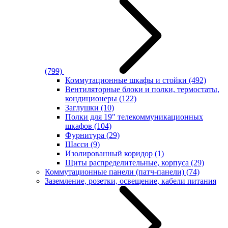
(799)
Коммутационные шкафы и стойки
(492)
Вентиляторные блоки и полки, термостаты,
кондиционеры
(122)
Заглушки
(10)
Полки для 19" телекоммуникационных
шкафов
(104)
Фурнитура
(29)
Шасси
(9)
Изолированный коридор
(1)
Щиты распределительные, корпуса
(29)
Коммутационные панели (патч-панели)
(74)
Заземление, розетки, освещение, кабели питания