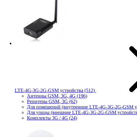
LTE-4G-3G-2G-GSM устройства
(512)
Антенны GSM, 3G, 4G
(196)
Репитеры GSM, 3G
(62)
Для помещений (внутренние LTE-4G-3G-2G-GSM у
Для улицы (внешние LTE-4G-3G-2G-GSM устройст
Комплекты 3G / 4G
(24)