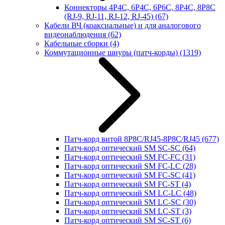
Коннекторы 4P4C, 6P4C, 6P6C, 8P4C, 8P8C
(RJ-9, RJ-11, RJ-12, RJ-45)
(67)
Кабели ВЧ (коаксиальные) и для аналогового
видеонаблюдения
(62)
Кабельные сборки
(4)
Коммутационные шнуры (патч-корды)
(1319)
Патч-корд витой 8P8C/RJ45-8P8C/RJ45
(677)
Патч-корд оптический SM SC-SC
(64)
Патч-корд оптический SM FC-FC
(31)
Патч-корд оптический SM FC-LC
(28)
Патч-корд оптический SM FC-SC
(41)
Патч-корд оптический SM FC-ST
(4)
Патч-корд оптический SM LC-LC
(48)
Патч-корд оптический SM LC-SC
(30)
Патч-корд оптический SM LC-ST
(3)
Патч-корд оптический SM SC-ST
(6)