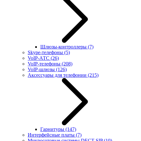
Шлюзы-контроллеры
(7)
Skype-телефоны
(5)
VoIP-АТС
(26)
VoIP-телефоны
(208)
VoIP-шлюзы
(126)
Аксессуары для телефонии
(215)
Гарнитуры
(147)
Интерфейсные платы
(7)
Микросотовые системы DECT SIP
(10)