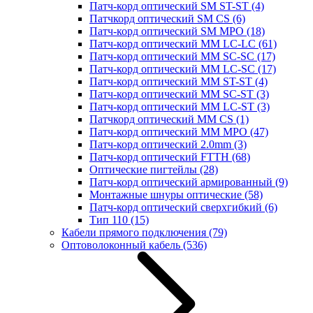
Патч-корд оптический SM ST-ST
(4)
Патчкорд оптический SM CS
(6)
Патч-корд оптический SM MPO
(18)
Патч-корд оптический MM LC-LC
(61)
Патч-корд оптический MM SC-SC
(17)
Патч-корд оптический MM LC-SC
(17)
Патч-корд оптический MM ST-ST
(4)
Патч-корд оптический MM SC-ST
(3)
Патч-корд оптический MM LC-ST
(3)
Патчкорд оптический MM CS
(1)
Патч-корд оптический MM MPO
(47)
Патч-корд оптический 2.0mm
(3)
Патч-корд оптический FTTH
(68)
Оптические пигтейлы
(28)
Патч-корд оптический армированный
(9)
Монтажные шнуры оптические
(58)
Патч-корд оптический сверхгибкий
(6)
Тип 110
(15)
Кабели прямого подключения
(79)
Оптоволоконный кабель
(536)