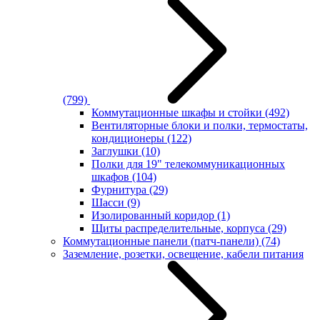
(799)
Коммутационные шкафы и стойки
(492)
Вентиляторные блоки и полки, термостаты,
кондиционеры
(122)
Заглушки
(10)
Полки для 19" телекоммуникационных
шкафов
(104)
Фурнитура
(29)
Шасси
(9)
Изолированный коридор
(1)
Щиты распределительные, корпуса
(29)
Коммутационные панели (патч-панели)
(74)
Заземление, розетки, освещение, кабели питания