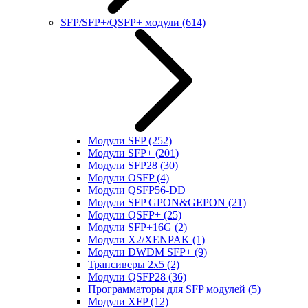
SFP/SFP+/QSFP+ модули
(614)
Модули SFP
(252)
Модули SFP+
(201)
Модули SFP28
(30)
Модули OSFP
(4)
Модули QSFP56-DD
Модули SFP GPON&GEPON
(21)
Модули QSFP+
(25)
Модули SFP+16G
(2)
Модули X2/XENPAK
(1)
Модули DWDM SFP+
(9)
Трансиверы 2x5
(2)
Модули QSFP28
(36)
Программаторы для SFP модулей
(5)
Модули XFP
(12)