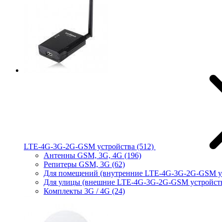
LTE-4G-3G-2G-GSM устройства
(512)
Антенны GSM, 3G, 4G
(196)
Репитеры GSM, 3G
(62)
Для помещений (внутренние LTE-4G-3G-2G-GSM у
Для улицы (внешние LTE-4G-3G-2G-GSM устройст
Комплекты 3G / 4G
(24)