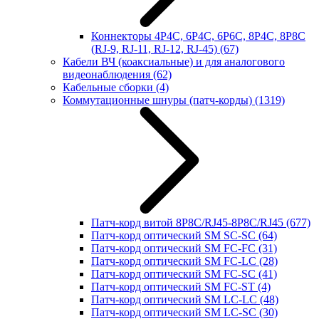
Коннекторы 4P4C, 6P4C, 6P6C, 8P4C, 8P8C
(RJ-9, RJ-11, RJ-12, RJ-45)
(67)
Кабели ВЧ (коаксиальные) и для аналогового
видеонаблюдения
(62)
Кабельные сборки
(4)
Коммутационные шнуры (патч-корды)
(1319)
Патч-корд витой 8P8C/RJ45-8P8C/RJ45
(677)
Патч-корд оптический SM SC-SC
(64)
Патч-корд оптический SM FC-FC
(31)
Патч-корд оптический SM FC-LC
(28)
Патч-корд оптический SM FC-SC
(41)
Патч-корд оптический SM FC-ST
(4)
Патч-корд оптический SM LC-LC
(48)
Патч-корд оптический SM LC-SC
(30)