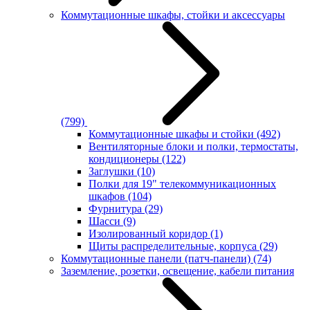
Коммутационные шкафы, стойки и аксессуары
(799)
Коммутационные шкафы и стойки
(492)
Вентиляторные блоки и полки, термостаты,
кондиционеры
(122)
Заглушки
(10)
Полки для 19" телекоммуникационных
шкафов
(104)
Фурнитура
(29)
Шасси
(9)
Изолированный коридор
(1)
Щиты распределительные, корпуса
(29)
Коммутационные панели (патч-панели)
(74)
Заземление, розетки, освещение, кабели питания