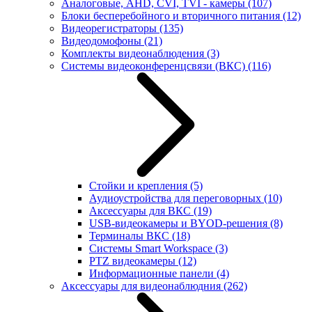
Аналоговые, AHD, CVI, TVI - камеры
(107)
Блоки бесперебойного и вторичного питания
(12)
Видеорегистраторы
(135)
Видеодомофоны
(21)
Комплекты видеонаблюдения
(3)
Системы видеоконференцсвязи (ВКС)
(116)
Стойки и крепления
(5)
Аудиоустройства для переговорных
(10)
Аксессуары для ВКС
(19)
USB-видеокамеры и BYOD-решения
(8)
Терминалы ВКС
(18)
Системы Smart Workspace
(3)
PTZ видеокамеры
(12)
Информационные панели
(4)
Аксессуары для видеонаблюдния
(262)