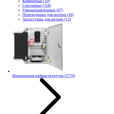
Комнатные
(10)
Секторные
(118)
Узконаправленные
(67)
Переходники для антенн
(10)
Аксессуары для антенн
(13)
Инженерная инфраструктура
(2770)