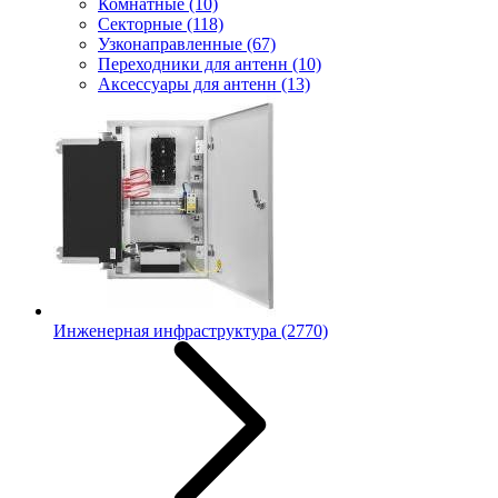
Комнатные
(10)
Секторные
(118)
Узконаправленные
(67)
Переходники для антенн
(10)
Аксессуары для антенн
(13)
Инженерная инфраструктура
(2770)