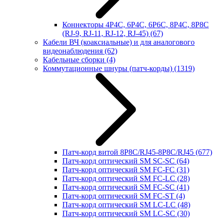
Коннекторы 4P4C, 6P4C, 6P6C, 8P4C, 8P8C
(RJ-9, RJ-11, RJ-12, RJ-45)
(67)
Кабели ВЧ (коаксиальные) и для аналогового
видеонаблюдения
(62)
Кабельные сборки
(4)
Коммутационные шнуры (патч-корды)
(1319)
Патч-корд витой 8P8C/RJ45-8P8C/RJ45
(677)
Патч-корд оптический SM SC-SC
(64)
Патч-корд оптический SM FC-FC
(31)
Патч-корд оптический SM FC-LC
(28)
Патч-корд оптический SM FC-SC
(41)
Патч-корд оптический SM FC-ST
(4)
Патч-корд оптический SM LC-LC
(48)
Патч-корд оптический SM LC-SC
(30)