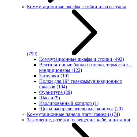
Коммутационные шкафы, стойки и аксессуары
(799)
Коммутационные шкафы и стойки
(492)
Вентиляторные блоки и полки, термостаты,
кондиционеры
(122)
Заглушки
(10)
Полки для 19" телекоммуникационных
шкафов
(104)
Фурнитура
(29)
Шасси
(9)
Изолированный коридор
(1)
Щиты распределительные, корпуса
(29)
Коммутационные панели (патч-панели)
(74)
Заземление, розетки, освещение, кабели питания