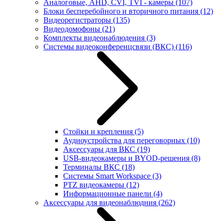
Аналоговые, AHD, CVI, TVI - камеры
(107)
Блоки бесперебойного и вторичного питания
(12)
Видеорегистраторы
(135)
Видеодомофоны
(21)
Комплекты видеонаблюдения
(3)
Системы видеоконференцсвязи (ВКС)
(116)
Стойки и крепления
(5)
Аудиоустройства для переговорных
(10)
Аксессуары для ВКС
(19)
USB-видеокамеры и BYOD-решения
(8)
Терминалы ВКС
(18)
Системы Smart Workspace
(3)
PTZ видеокамеры
(12)
Информационные панели
(4)
Аксессуары для видеонаблюдния
(262)