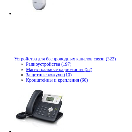
Устройства для беспроводных каналов связи
(322)
Радиоустройства
(197)
Магистральные радиомосты
(52)
Защитные кожухи
(10)
Кронштейны и крепления
(60)