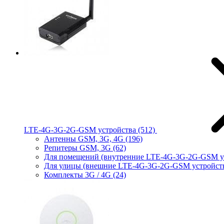
LTE-4G-3G-2G-GSM устройства
(512)
Антенны GSM, 3G, 4G
(196)
Репитеры GSM, 3G
(62)
Для помещений (внутренние LTE-4G-3G-2G-GSM у
Для улицы (внешние LTE-4G-3G-2G-GSM устройст
Комплекты 3G / 4G
(24)