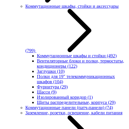
Коммутационные шкафы, стойки и аксессуары
(799)
Коммутационные шкафы и стойки
(492)
Вентиляторные блоки и полки, термостаты,
кондиционеры
(122)
Заглушки
(10)
Полки для 19" телекоммуникационных
шкафов
(104)
Фурнитура
(29)
Шасси
(9)
Изолированный коридор
(1)
Щиты распределительные, корпуса
(29)
Коммутационные панели (патч-панели)
(74)
Заземление, розетки, освещение, кабели питания