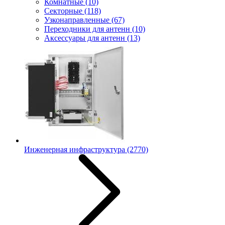
Комнатные
(10)
Секторные
(118)
Узконаправленные
(67)
Переходники для антенн
(10)
Аксессуары для антенн
(13)
Инженерная инфраструктура
(2770)