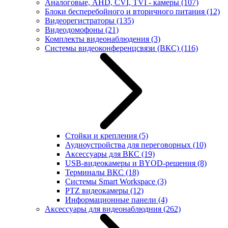
Аналоговые, AHD, CVI, TVI - камеры
(107)
Блоки бесперебойного и вторичного питания
(12)
Видеорегистраторы
(135)
Видеодомофоны
(21)
Комплекты видеонаблюдения
(3)
Системы видеоконференцсвязи (ВКС)
(116)
Стойки и крепления
(5)
Аудиоустройства для переговорных
(10)
Аксессуары для ВКС
(19)
USB-видеокамеры и BYOD-решения
(8)
Терминалы ВКС
(18)
Системы Smart Workspace
(3)
PTZ видеокамеры
(12)
Информационные панели
(4)
Аксессуары для видеонаблюдния
(262)