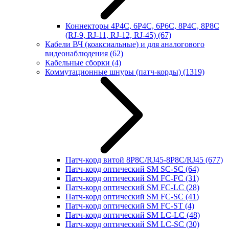
Коннекторы 4P4C, 6P4C, 6P6C, 8P4C, 8P8C
(RJ-9, RJ-11, RJ-12, RJ-45)
(67)
Кабели ВЧ (коаксиальные) и для аналогового
видеонаблюдения
(62)
Кабельные сборки
(4)
Коммутационные шнуры (патч-корды)
(1319)
Патч-корд витой 8P8C/RJ45-8P8C/RJ45
(677)
Патч-корд оптический SM SC-SC
(64)
Патч-корд оптический SM FC-FC
(31)
Патч-корд оптический SM FC-LC
(28)
Патч-корд оптический SM FC-SC
(41)
Патч-корд оптический SM FC-ST
(4)
Патч-корд оптический SM LC-LC
(48)
Патч-корд оптический SM LC-SC
(30)