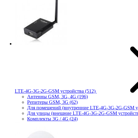
LTE-4G-3G-2G-GSM устройства
(512)
Антенны GSM, 3G, 4G
(196)
Репитеры GSM, 3G
(62)
Для помещений (внутренние LTE-4G-3G-2G-GSM у
Для улицы (внешние LTE-4G-3G-2G-GSM устройст
Комплекты 3G / 4G
(24)