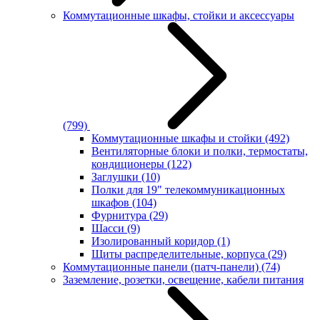
Коммутационные шкафы, стойки и аксессуары
(799)
Коммутационные шкафы и стойки
(492)
Вентиляторные блоки и полки, термостаты,
кондиционеры
(122)
Заглушки
(10)
Полки для 19" телекоммуникационных
шкафов
(104)
Фурнитура
(29)
Шасси
(9)
Изолированный коридор
(1)
Щиты распределительные, корпуса
(29)
Коммутационные панели (патч-панели)
(74)
Заземление, розетки, освещение, кабели питания