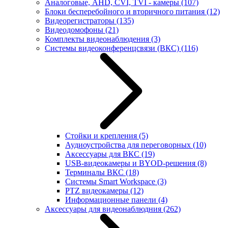
Аналоговые, AHD, CVI, TVI - камеры
(107)
Блоки бесперебойного и вторичного питания
(12)
Видеорегистраторы
(135)
Видеодомофоны
(21)
Комплекты видеонаблюдения
(3)
Системы видеоконференцсвязи (ВКС)
(116)
Стойки и крепления
(5)
Аудиоустройства для переговорных
(10)
Аксессуары для ВКС
(19)
USB-видеокамеры и BYOD-решения
(8)
Терминалы ВКС
(18)
Системы Smart Workspace
(3)
PTZ видеокамеры
(12)
Информационные панели
(4)
Аксессуары для видеонаблюдния
(262)