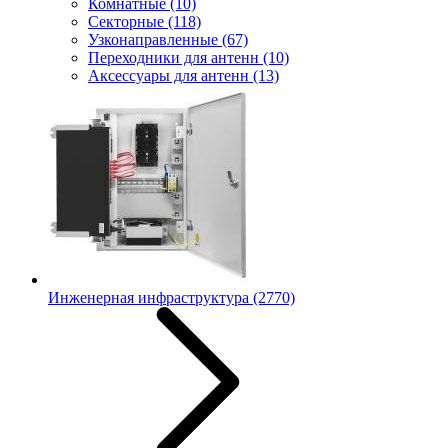
Комнатные
(10)
Секторные
(118)
Узконаправленные
(67)
Переходники для антенн
(10)
Аксессуары для антенн
(13)
Инженерная инфраструктура
(2770)