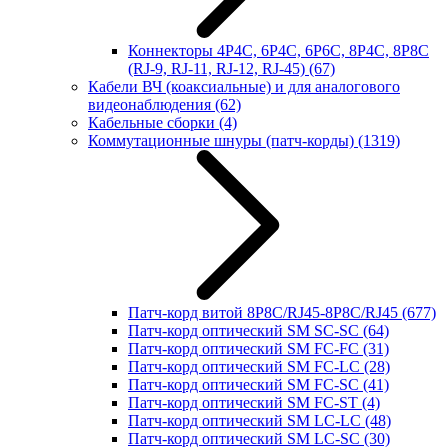
Коннекторы 4P4C, 6P4C, 6P6C, 8P4C, 8P8C
(RJ-9, RJ-11, RJ-12, RJ-45)
(67)
Кабели ВЧ (коаксиальные) и для аналогового
видеонаблюдения
(62)
Кабельные сборки
(4)
Коммутационные шнуры (патч-корды)
(1319)
Патч-корд витой 8P8C/RJ45-8P8C/RJ45
(677)
Патч-корд оптический SM SC-SC
(64)
Патч-корд оптический SM FC-FC
(31)
Патч-корд оптический SM FC-LC
(28)
Патч-корд оптический SM FC-SC
(41)
Патч-корд оптический SM FC-ST
(4)
Патч-корд оптический SM LC-LC
(48)
Патч-корд оптический SM LC-SC
(30)