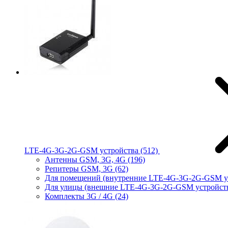
LTE-4G-3G-2G-GSM устройства
(512)
Антенны GSM, 3G, 4G
(196)
Репитеры GSM, 3G
(62)
Для помещений (внутренние LTE-4G-3G-2G-GSM у
Для улицы (внешние LTE-4G-3G-2G-GSM устройст
Комплекты 3G / 4G
(24)