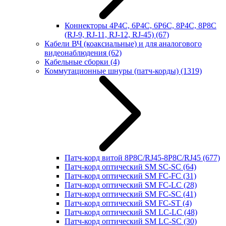
Коннекторы 4P4C, 6P4C, 6P6C, 8P4C, 8P8C
(RJ-9, RJ-11, RJ-12, RJ-45)
(67)
Кабели ВЧ (коаксиальные) и для аналогового
видеонаблюдения
(62)
Кабельные сборки
(4)
Коммутационные шнуры (патч-корды)
(1319)
Патч-корд витой 8P8C/RJ45-8P8C/RJ45
(677)
Патч-корд оптический SM SC-SC
(64)
Патч-корд оптический SM FC-FC
(31)
Патч-корд оптический SM FC-LC
(28)
Патч-корд оптический SM FC-SC
(41)
Патч-корд оптический SM FC-ST
(4)
Патч-корд оптический SM LC-LC
(48)
Патч-корд оптический SM LC-SC
(30)