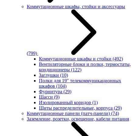
Коммутационные шкафы, стойки и аксессуары
(799)
Коммутационные шкафы и стойки
(492)
Вентиляторные блоки и полки, термостаты,
кондиционеры
(122)
Заглушки
(10)
Полки для 19" телекоммуникационных
шкафов
(104)
Фурнитура
(29)
Шасси
(9)
Изолированный коридор
(1)
Щиты распределительные, корпуса
(29)
Коммутационные панели (патч-панели)
(74)
Заземление, розетки, освещение, кабели питания