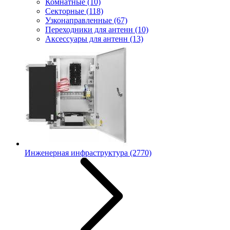
Комнатные
(10)
Секторные
(118)
Узконаправленные
(67)
Переходники для антенн
(10)
Аксессуары для антенн
(13)
Инженерная инфраструктура
(2770)