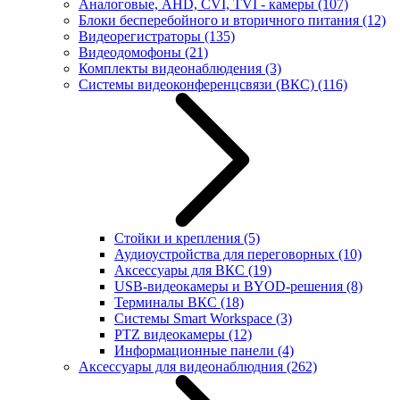
Аналоговые, AHD, CVI, TVI - камеры
(107)
Блоки бесперебойного и вторичного питания
(12)
Видеорегистраторы
(135)
Видеодомофоны
(21)
Комплекты видеонаблюдения
(3)
Системы видеоконференцсвязи (ВКС)
(116)
Стойки и крепления
(5)
Аудиоустройства для переговорных
(10)
Аксессуары для ВКС
(19)
USB-видеокамеры и BYOD-решения
(8)
Терминалы ВКС
(18)
Системы Smart Workspace
(3)
PTZ видеокамеры
(12)
Информационные панели
(4)
Аксессуары для видеонаблюдния
(262)