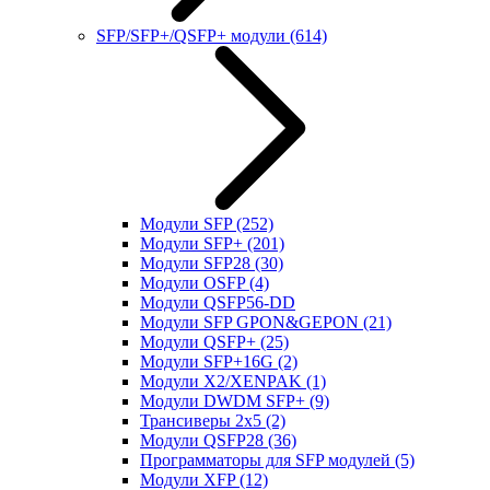
SFP/SFP+/QSFP+ модули
(614)
Модули SFP
(252)
Модули SFP+
(201)
Модули SFP28
(30)
Модули OSFP
(4)
Модули QSFP56-DD
Модули SFP GPON&GEPON
(21)
Модули QSFP+
(25)
Модули SFP+16G
(2)
Модули X2/XENPAK
(1)
Модули DWDM SFP+
(9)
Трансиверы 2x5
(2)
Модули QSFP28
(36)
Программаторы для SFP модулей
(5)
Модули XFP
(12)