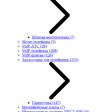
Шлюзы-контроллеры
(7)
Skype-телефоны
(5)
VoIP-АТС
(26)
VoIP-телефоны
(208)
VoIP-шлюзы
(126)
Аксессуары для телефонии
(215)
Гарнитуры
(147)
Интерфейсные платы
(7)
Микросотовые системы DECT SIP
(10)