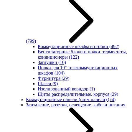
(799)
Коммутационные шкафы и стойки
(492)
Вентиляторные блоки и полки, термостаты,
кондиционеры
(122)
Заглушки
(10)
Полки для 19" телекоммуникационных
шкафов
(104)
Фурнитура
(29)
Шасси
(9)
Изолированный коридор
(1)
Щиты распределительные, корпуса
(29)
Коммутационные панели (патч-панели)
(74)
Заземление, розетки, освещение, кабели питания