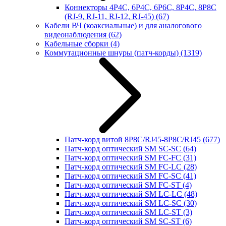
Коннекторы 4P4C, 6P4C, 6P6C, 8P4C, 8P8C
(RJ-9, RJ-11, RJ-12, RJ-45)
(67)
Кабели ВЧ (коаксиальные) и для аналогового
видеонаблюдения
(62)
Кабельные сборки
(4)
Коммутационные шнуры (патч-корды)
(1319)
Патч-корд витой 8P8C/RJ45-8P8C/RJ45
(677)
Патч-корд оптический SM SC-SC
(64)
Патч-корд оптический SM FC-FC
(31)
Патч-корд оптический SM FC-LC
(28)
Патч-корд оптический SM FC-SC
(41)
Патч-корд оптический SM FC-ST
(4)
Патч-корд оптический SM LC-LC
(48)
Патч-корд оптический SM LC-SC
(30)
Патч-корд оптический SM LC-ST
(3)
Патч-корд оптический SM SC-ST
(6)