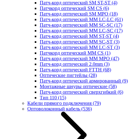
Патч-корд оптический SM ST-ST
(4)
Патчкорд оптический SM CS
(6)
Патч-корд оптический SM MPO
(18)
Патч-корд оптический MM LC-LC
(61)
Патч-корд оптический MM SC-SC
(17)
Патч-корд оптический MM LC-SC
(17)
Патч-корд оптический MM ST-ST
(4)
Патч-корд оптический MM SC-ST
(3)
Патч-корд оптический MM LC-ST
(3)
Патчкорд оптический MM CS
(1)
Патч-корд оптический MM MPO
(47)
Патч-корд оптический 2.0mm
(3)
Патч-корд оптический FTTH
(68)
Оптические пигтейлы
(28)
Патч-корд оптический армированный
(9)
Монтажные шнуры оптические
(58)
Патч-корд оптический сверхгибкий
(6)
Тип 110
(15)
Кабели прямого подключения
(79)
Оптоволоконный кабель
(536)