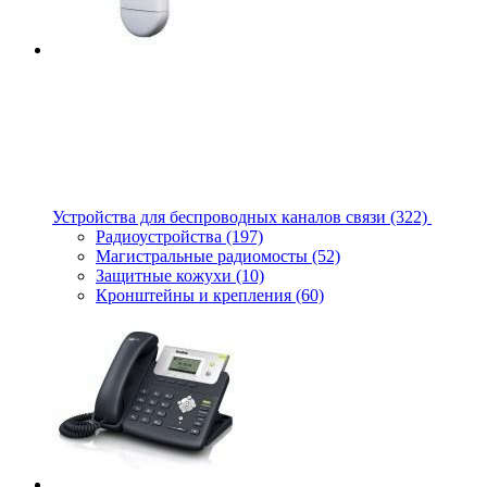
Устройства для беспроводных каналов связи
(322)
Радиоустройства
(197)
Магистральные радиомосты
(52)
Защитные кожухи
(10)
Кронштейны и крепления
(60)