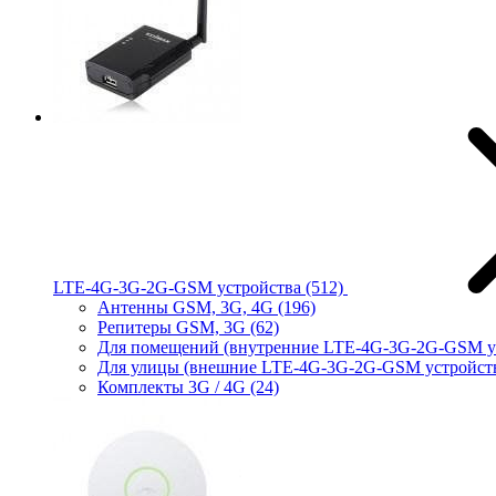
LTE-4G-3G-2G-GSM устройства
(512)
Антенны GSM, 3G, 4G
(196)
Репитеры GSM, 3G
(62)
Для помещений (внутренние LTE-4G-3G-2G-GSM у
Для улицы (внешние LTE-4G-3G-2G-GSM устройст
Комплекты 3G / 4G
(24)