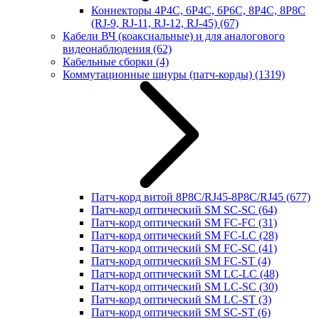
Коннекторы 4P4C, 6P4C, 6P6C, 8P4C, 8P8C
(RJ-9, RJ-11, RJ-12, RJ-45)
(67)
Кабели ВЧ (коаксиальные) и для аналогового
видеонаблюдения
(62)
Кабельные сборки
(4)
Коммутационные шнуры (патч-корды)
(1319)
Патч-корд витой 8P8C/RJ45-8P8C/RJ45
(677)
Патч-корд оптический SM SC-SC
(64)
Патч-корд оптический SM FC-FC
(31)
Патч-корд оптический SM FC-LC
(28)
Патч-корд оптический SM FC-SC
(41)
Патч-корд оптический SM FC-ST
(4)
Патч-корд оптический SM LC-LC
(48)
Патч-корд оптический SM LC-SC
(30)
Патч-корд оптический SM LC-ST
(3)
Патч-корд оптический SM SC-ST
(6)