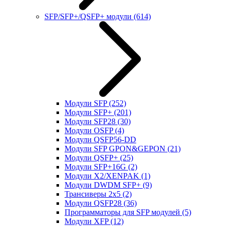
SFP/SFP+/QSFP+ модули
(614)
Модули SFP
(252)
Модули SFP+
(201)
Модули SFP28
(30)
Модули OSFP
(4)
Модули QSFP56-DD
Модули SFP GPON&GEPON
(21)
Модули QSFP+
(25)
Модули SFP+16G
(2)
Модули X2/XENPAK
(1)
Модули DWDM SFP+
(9)
Трансиверы 2x5
(2)
Модули QSFP28
(36)
Программаторы для SFP модулей
(5)
Модули XFP
(12)