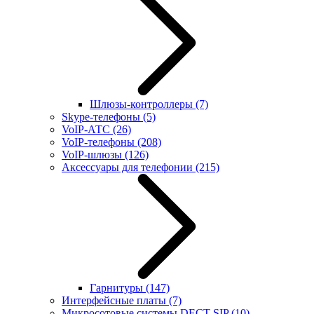
Шлюзы-контроллеры
(7)
Skype-телефоны
(5)
VoIP-АТС
(26)
VoIP-телефоны
(208)
VoIP-шлюзы
(126)
Аксессуары для телефонии
(215)
Гарнитуры
(147)
Интерфейсные платы
(7)
Микросотовые системы DECT SIP
(10)