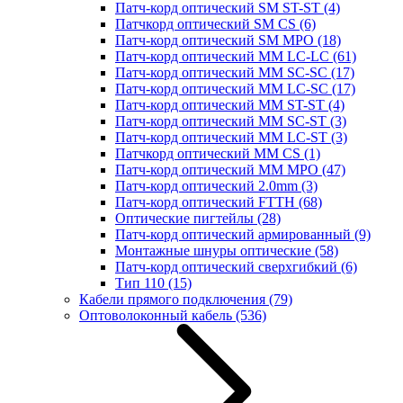
Патч-корд оптический SM ST-ST
(4)
Патчкорд оптический SM CS
(6)
Патч-корд оптический SM MPO
(18)
Патч-корд оптический MM LC-LC
(61)
Патч-корд оптический MM SC-SC
(17)
Патч-корд оптический MM LC-SC
(17)
Патч-корд оптический MM ST-ST
(4)
Патч-корд оптический MM SC-ST
(3)
Патч-корд оптический MM LC-ST
(3)
Патчкорд оптический MM CS
(1)
Патч-корд оптический MM MPO
(47)
Патч-корд оптический 2.0mm
(3)
Патч-корд оптический FTTH
(68)
Оптические пигтейлы
(28)
Патч-корд оптический армированный
(9)
Монтажные шнуры оптические
(58)
Патч-корд оптический сверхгибкий
(6)
Тип 110
(15)
Кабели прямого подключения
(79)
Оптоволоконный кабель
(536)