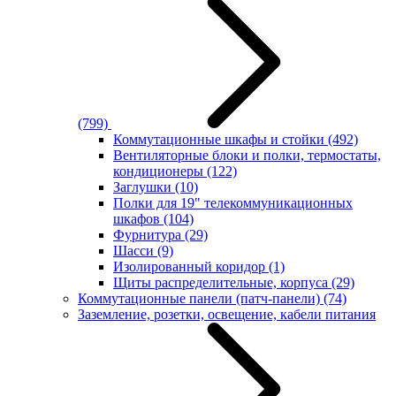
(799)
Коммутационные шкафы и стойки
(492)
Вентиляторные блоки и полки, термостаты,
кондиционеры
(122)
Заглушки
(10)
Полки для 19" телекоммуникационных
шкафов
(104)
Фурнитура
(29)
Шасси
(9)
Изолированный коридор
(1)
Щиты распределительные, корпуса
(29)
Коммутационные панели (патч-панели)
(74)
Заземление, розетки, освещение, кабели питания