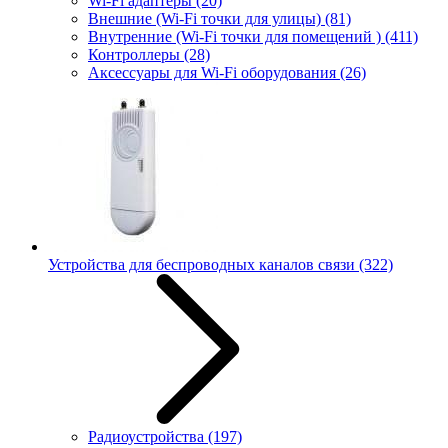
Wi-Fi адаптеры
(20)
Внешние (Wi-Fi точки для улицы)
(81)
Внутренние (Wi-Fi точки для помещений )
(411)
Контроллеры
(28)
Аксессуары для Wi-Fi оборудования
(26)
Устройства для беспроводных каналов связи
(322)
Радиоустройства
(197)