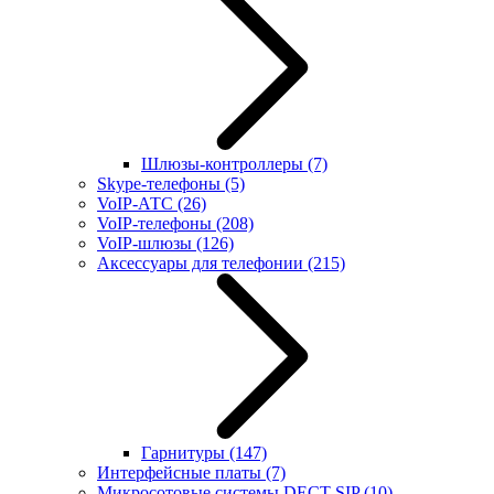
Шлюзы-контроллеры
(7)
Skype-телефоны
(5)
VoIP-АТС
(26)
VoIP-телефоны
(208)
VoIP-шлюзы
(126)
Аксессуары для телефонии
(215)
Гарнитуры
(147)
Интерфейсные платы
(7)
Микросотовые системы DECT SIP
(10)