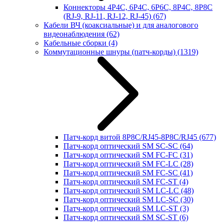
Коннекторы 4P4C, 6P4C, 6P6C, 8P4C, 8P8C
(RJ-9, RJ-11, RJ-12, RJ-45)
(67)
Кабели ВЧ (коаксиальные) и для аналогового
видеонаблюдения
(62)
Кабельные сборки
(4)
Коммутационные шнуры (патч-корды)
(1319)
Патч-корд витой 8P8C/RJ45-8P8C/RJ45
(677)
Патч-корд оптический SM SC-SC
(64)
Патч-корд оптический SM FC-FC
(31)
Патч-корд оптический SM FC-LC
(28)
Патч-корд оптический SM FC-SC
(41)
Патч-корд оптический SM FC-ST
(4)
Патч-корд оптический SM LC-LC
(48)
Патч-корд оптический SM LC-SC
(30)
Патч-корд оптический SM LC-ST
(3)
Патч-корд оптический SM SC-ST
(6)