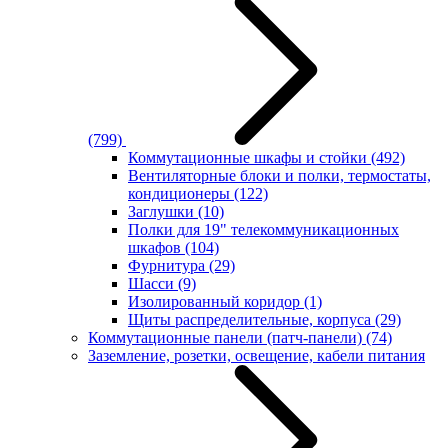
(799)
Коммутационные шкафы и стойки
(492)
Вентиляторные блоки и полки, термостаты,
кондиционеры
(122)
Заглушки
(10)
Полки для 19" телекоммуникационных
шкафов
(104)
Фурнитура
(29)
Шасси
(9)
Изолированный коридор
(1)
Щиты распределительные, корпуса
(29)
Коммутационные панели (патч-панели)
(74)
Заземление, розетки, освещение, кабели питания