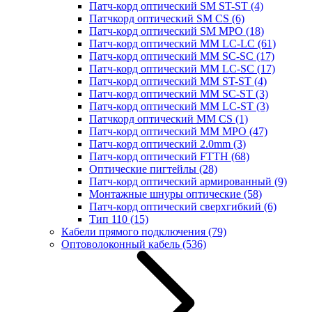
Патч-корд оптический SM ST-ST
(4)
Патчкорд оптический SM CS
(6)
Патч-корд оптический SM MPO
(18)
Патч-корд оптический MM LC-LC
(61)
Патч-корд оптический MM SC-SC
(17)
Патч-корд оптический MM LC-SC
(17)
Патч-корд оптический MM ST-ST
(4)
Патч-корд оптический MM SC-ST
(3)
Патч-корд оптический MM LC-ST
(3)
Патчкорд оптический MM CS
(1)
Патч-корд оптический MM MPO
(47)
Патч-корд оптический 2.0mm
(3)
Патч-корд оптический FTTH
(68)
Оптические пигтейлы
(28)
Патч-корд оптический армированный
(9)
Монтажные шнуры оптические
(58)
Патч-корд оптический сверхгибкий
(6)
Тип 110
(15)
Кабели прямого подключения
(79)
Оптоволоконный кабель
(536)