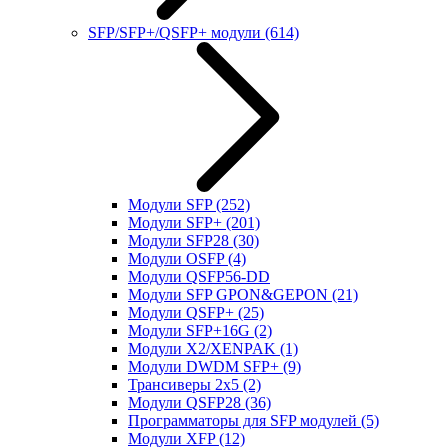
SFP/SFP+/QSFP+ модули
(614)
Модули SFP
(252)
Модули SFP+
(201)
Модули SFP28
(30)
Модули OSFP
(4)
Модули QSFP56-DD
Модули SFP GPON&GEPON
(21)
Модули QSFP+
(25)
Модули SFP+16G
(2)
Модули X2/XENPAK
(1)
Модули DWDM SFP+
(9)
Трансиверы 2x5
(2)
Модули QSFP28
(36)
Программаторы для SFP модулей
(5)
Модули XFP
(12)