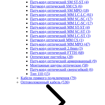
Патч-корд оптический SM ST-ST
(4)
Патчкорд оптический SM CS
(6)
Патч-корд оптический SM MPO
(18)
Патч-корд оптический MM LC-LC
(61)
Патч-корд оптический MM SC-SC
(17)
Патч-корд оптический MM LC-SC
(17)
Патч-корд оптический MM ST-ST
(4)
Патч-корд оптический MM SC-ST
(3)
Патч-корд оптический MM LC-ST
(3)
Патчкорд оптический MM CS
(1)
Патч-корд оптический MM MPO
(47)
Патч-корд оптический 2.0mm
(3)
Патч-корд оптический FTTH
(68)
Оптические пигтейлы
(28)
Патч-корд оптический армированный
(9)
Монтажные шнуры оптические
(58)
Патч-корд оптический сверхгибкий
(6)
Тип 110
(15)
Кабели прямого подключения
(79)
Оптоволоконный кабель
(536)