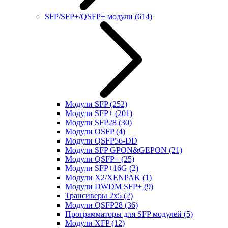
SFP/SFP+/QSFP+ модули
(614)
Модули SFP
(252)
Модули SFP+
(201)
Модули SFP28
(30)
Модули OSFP
(4)
Модули QSFP56-DD
Модули SFP GPON&GEPON
(21)
Модули QSFP+
(25)
Модули SFP+16G
(2)
Модули X2/XENPAK
(1)
Модули DWDM SFP+
(9)
Трансиверы 2x5
(2)
Модули QSFP28
(36)
Программаторы для SFP модулей
(5)
Модули XFP
(12)