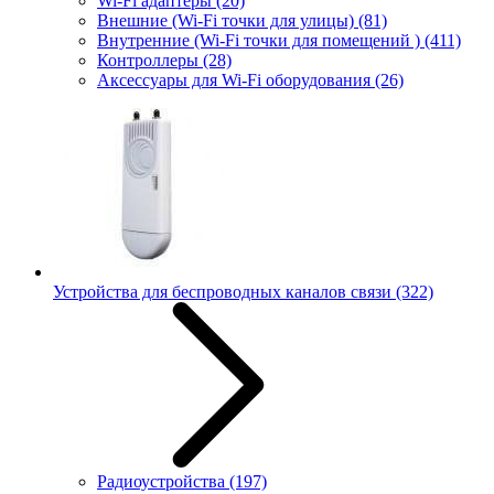
Wi-Fi адаптеры
(20)
Внешние (Wi-Fi точки для улицы)
(81)
Внутренние (Wi-Fi точки для помещений )
(411)
Контроллеры
(28)
Аксессуары для Wi-Fi оборудования
(26)
Устройства для беспроводных каналов связи
(322)
Радиоустройства
(197)