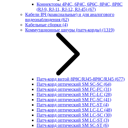
Коннекторы 4P4C, 6P4C, 6P6C, 8P4C, 8P8C
(RJ-9, RJ-11, RJ-12, RJ-45)
(67)
Кабели ВЧ (коаксиальные) и для аналогового
видеонаблюдения
(62)
Кабельные сборки
(4)
Коммутационные шнуры (патч-корды)
(1319)
Патч-корд витой 8P8C/RJ45-8P8C/RJ45
(677)
Патч-корд оптический SM SC-SC
(64)
Патч-корд оптический SM FC-FC
(31)
Патч-корд оптический SM FC-LC
(28)
Патч-корд оптический SM FC-SC
(41)
Патч-корд оптический SM FC-ST
(4)
Патч-корд оптический SM LC-LC
(48)
Патч-корд оптический SM LC-SC
(30)
Патч-корд оптический SM LC-ST
(3)
Патч-корд оптический SM SC-ST
(6)