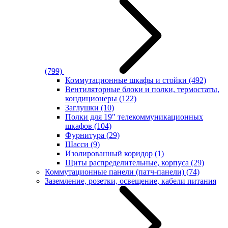
(799)
Коммутационные шкафы и стойки
(492)
Вентиляторные блоки и полки, термостаты,
кондиционеры
(122)
Заглушки
(10)
Полки для 19" телекоммуникационных
шкафов
(104)
Фурнитура
(29)
Шасси
(9)
Изолированный коридор
(1)
Щиты распределительные, корпуса
(29)
Коммутационные панели (патч-панели)
(74)
Заземление, розетки, освещение, кабели питания