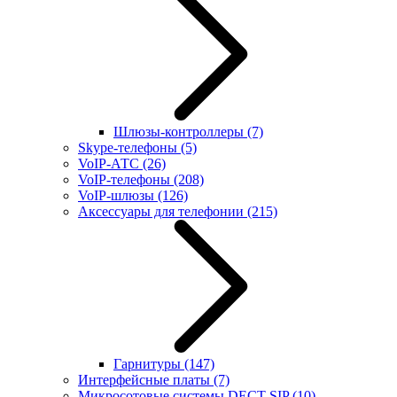
Шлюзы-контроллеры
(7)
Skype-телефоны
(5)
VoIP-АТС
(26)
VoIP-телефоны
(208)
VoIP-шлюзы
(126)
Аксессуары для телефонии
(215)
Гарнитуры
(147)
Интерфейсные платы
(7)
Микросотовые системы DECT SIP
(10)