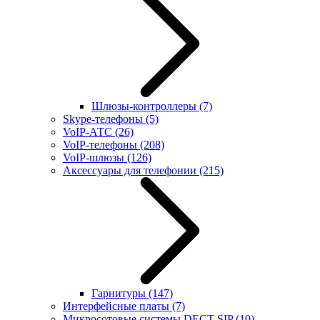
Шлюзы-контроллеры
(7)
Skype-телефоны
(5)
VoIP-АТС
(26)
VoIP-телефоны
(208)
VoIP-шлюзы
(126)
Аксессуары для телефонии
(215)
Гарнитуры
(147)
Интерфейсные платы
(7)
Микросотовые системы DECT SIP
(10)