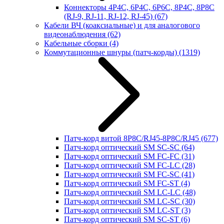
Коннекторы 4P4C, 6P4C, 6P6C, 8P4C, 8P8C
(RJ-9, RJ-11, RJ-12, RJ-45)
(67)
Кабели ВЧ (коаксиальные) и для аналогового
видеонаблюдения
(62)
Кабельные сборки
(4)
Коммутационные шнуры (патч-корды)
(1319)
Патч-корд витой 8P8C/RJ45-8P8C/RJ45
(677)
Патч-корд оптический SM SC-SC
(64)
Патч-корд оптический SM FC-FC
(31)
Патч-корд оптический SM FC-LC
(28)
Патч-корд оптический SM FC-SC
(41)
Патч-корд оптический SM FC-ST
(4)
Патч-корд оптический SM LC-LC
(48)
Патч-корд оптический SM LC-SC
(30)
Патч-корд оптический SM LC-ST
(3)
Патч-корд оптический SM SC-ST
(6)