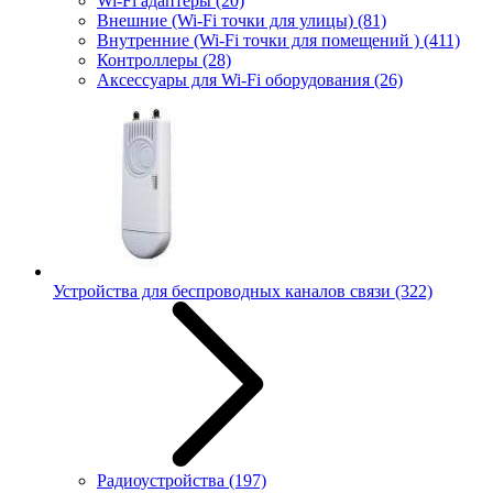
Wi-Fi адаптеры
(20)
Внешние (Wi-Fi точки для улицы)
(81)
Внутренние (Wi-Fi точки для помещений )
(411)
Контроллеры
(28)
Аксессуары для Wi-Fi оборудования
(26)
Устройства для беспроводных каналов связи
(322)
Радиоустройства
(197)