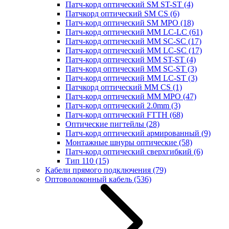
Патч-корд оптический SM ST-ST
(4)
Патчкорд оптический SM CS
(6)
Патч-корд оптический SM MPO
(18)
Патч-корд оптический MM LC-LC
(61)
Патч-корд оптический MM SC-SC
(17)
Патч-корд оптический MM LC-SC
(17)
Патч-корд оптический MM ST-ST
(4)
Патч-корд оптический MM SC-ST
(3)
Патч-корд оптический MM LC-ST
(3)
Патчкорд оптический MM CS
(1)
Патч-корд оптический MM MPO
(47)
Патч-корд оптический 2.0mm
(3)
Патч-корд оптический FTTH
(68)
Оптические пигтейлы
(28)
Патч-корд оптический армированный
(9)
Монтажные шнуры оптические
(58)
Патч-корд оптический сверхгибкий
(6)
Тип 110
(15)
Кабели прямого подключения
(79)
Оптоволоконный кабель
(536)