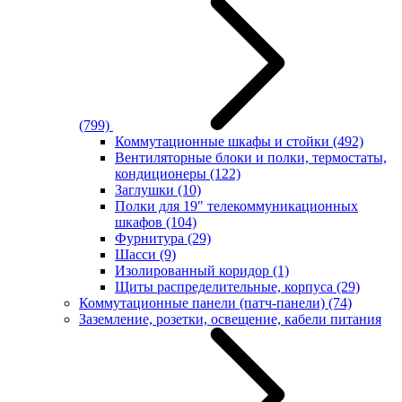
(799)
Коммутационные шкафы и стойки
(492)
Вентиляторные блоки и полки, термостаты,
кондиционеры
(122)
Заглушки
(10)
Полки для 19" телекоммуникационных
шкафов
(104)
Фурнитура
(29)
Шасси
(9)
Изолированный коридор
(1)
Щиты распределительные, корпуса
(29)
Коммутационные панели (патч-панели)
(74)
Заземление, розетки, освещение, кабели питания