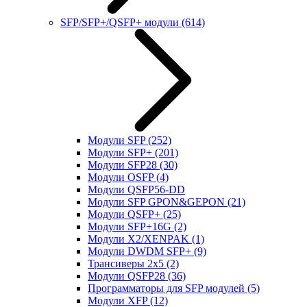
SFP/SFP+/QSFP+ модули
(614)
Модули SFP
(252)
Модули SFP+
(201)
Модули SFP28
(30)
Модули OSFP
(4)
Модули QSFP56-DD
Модули SFP GPON&GEPON
(21)
Модули QSFP+
(25)
Модули SFP+16G
(2)
Модули X2/XENPAK
(1)
Модули DWDM SFP+
(9)
Трансиверы 2x5
(2)
Модули QSFP28
(36)
Программаторы для SFP модулей
(5)
Модули XFP
(12)