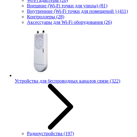
Wi-Fi адаптеры
(20)
Внешние (Wi-Fi точки для улицы)
(81)
Внутренние (Wi-Fi точки для помещений )
(411)
Контроллеры
(28)
Аксессуары для Wi-Fi оборудования
(26)
Устройства для беспроводных каналов связи
(322)
Радиоустройства
(197)