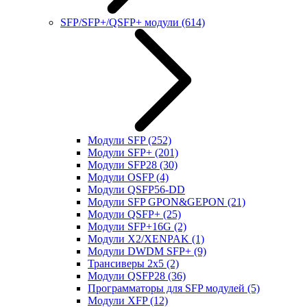
SFP/SFP+/QSFP+ модули
(614)
Модули SFP
(252)
Модули SFP+
(201)
Модули SFP28
(30)
Модули OSFP
(4)
Модули QSFP56-DD
Модули SFP GPON&GEPON
(21)
Модули QSFP+
(25)
Модули SFP+16G
(2)
Модули X2/XENPAK
(1)
Модули DWDM SFP+
(9)
Трансиверы 2x5
(2)
Модули QSFP28
(36)
Программаторы для SFP модулей
(5)
Модули XFP
(12)