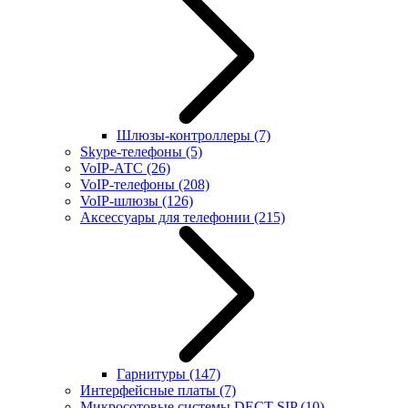
Шлюзы-контроллеры
(7)
Skype-телефоны
(5)
VoIP-АТС
(26)
VoIP-телефоны
(208)
VoIP-шлюзы
(126)
Аксессуары для телефонии
(215)
Гарнитуры
(147)
Интерфейсные платы
(7)
Микросотовые системы DECT SIP
(10)