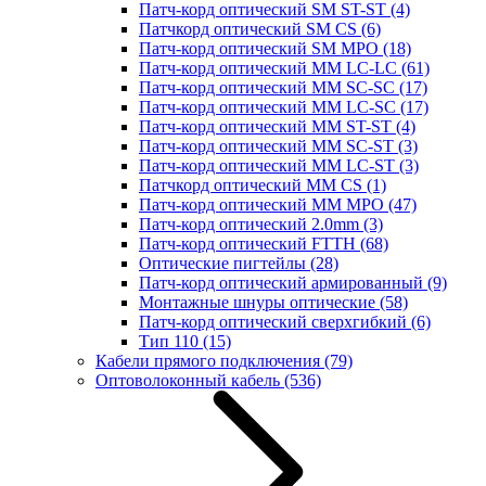
Патч-корд оптический SM ST-ST
(4)
Патчкорд оптический SM CS
(6)
Патч-корд оптический SM MPO
(18)
Патч-корд оптический MM LC-LC
(61)
Патч-корд оптический MM SC-SC
(17)
Патч-корд оптический MM LC-SC
(17)
Патч-корд оптический MM ST-ST
(4)
Патч-корд оптический MM SC-ST
(3)
Патч-корд оптический MM LC-ST
(3)
Патчкорд оптический MM CS
(1)
Патч-корд оптический MM MPO
(47)
Патч-корд оптический 2.0mm
(3)
Патч-корд оптический FTTH
(68)
Оптические пигтейлы
(28)
Патч-корд оптический армированный
(9)
Монтажные шнуры оптические
(58)
Патч-корд оптический сверхгибкий
(6)
Тип 110
(15)
Кабели прямого подключения
(79)
Оптоволоконный кабель
(536)