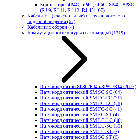
Коннекторы 4P4C, 6P4C, 6P6C, 8P4C, 8P8C
(RJ-9, RJ-11, RJ-12, RJ-45)
(67)
Кабели ВЧ (коаксиальные) и для аналогового
видеонаблюдения
(62)
Кабельные сборки
(4)
Коммутационные шнуры (патч-корды)
(1319)
Патч-корд витой 8P8C/RJ45-8P8C/RJ45
(677)
Патч-корд оптический SM SC-SC
(64)
Патч-корд оптический SM FC-FC
(31)
Патч-корд оптический SM FC-LC
(28)
Патч-корд оптический SM FC-SC
(41)
Патч-корд оптический SM FC-ST
(4)
Патч-корд оптический SM LC-LC
(48)
Патч-корд оптический SM LC-SC
(30)
Патч-корд оптический SM LC-ST
(3)
Патч-корд оптический SM SC-ST
(6)