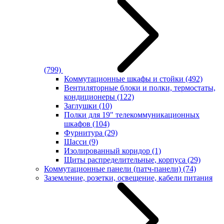
(799)
Коммутационные шкафы и стойки
(492)
Вентиляторные блоки и полки, термостаты,
кондиционеры
(122)
Заглушки
(10)
Полки для 19" телекоммуникационных
шкафов
(104)
Фурнитура
(29)
Шасси
(9)
Изолированный коридор
(1)
Щиты распределительные, корпуса
(29)
Коммутационные панели (патч-панели)
(74)
Заземление, розетки, освещение, кабели питания