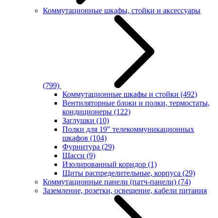
Коммутационные шкафы, стойки и аксессуары
(799)
Коммутационные шкафы и стойки
(492)
Вентиляторные блоки и полки, термостаты,
кондиционеры
(122)
Заглушки
(10)
Полки для 19" телекоммуникационных
шкафов
(104)
Фурнитура
(29)
Шасси
(9)
Изолированный коридор
(1)
Щиты распределительные, корпуса
(29)
Коммутационные панели (патч-панели)
(74)
Заземление, розетки, освещение, кабели питания