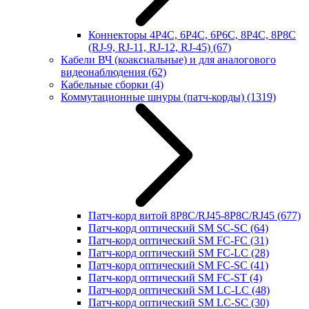
Коннекторы 4P4C, 6P4C, 6P6C, 8P4C, 8P8C
(RJ-9, RJ-11, RJ-12, RJ-45)
(67)
Кабели ВЧ (коаксиальные) и для аналогового
видеонаблюдения
(62)
Кабельные сборки
(4)
Коммутационные шнуры (патч-корды)
(1319)
Патч-корд витой 8P8C/RJ45-8P8C/RJ45
(677)
Патч-корд оптический SM SC-SC
(64)
Патч-корд оптический SM FC-FC
(31)
Патч-корд оптический SM FC-LC
(28)
Патч-корд оптический SM FC-SC
(41)
Патч-корд оптический SM FC-ST
(4)
Патч-корд оптический SM LC-LC
(48)
Патч-корд оптический SM LC-SC
(30)