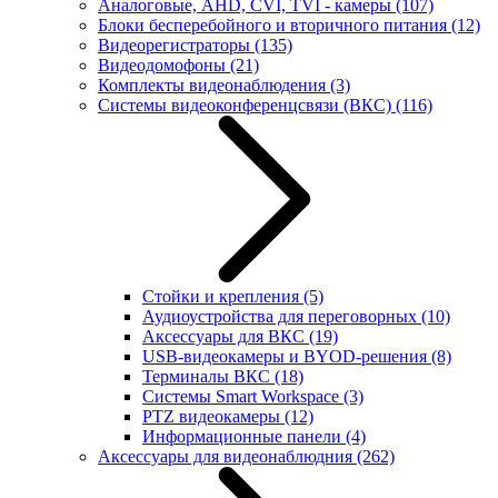
Аналоговые, AHD, CVI, TVI - камеры
(107)
Блоки бесперебойного и вторичного питания
(12)
Видеорегистраторы
(135)
Видеодомофоны
(21)
Комплекты видеонаблюдения
(3)
Системы видеоконференцсвязи (ВКС)
(116)
Стойки и крепления
(5)
Аудиоустройства для переговорных
(10)
Аксессуары для ВКС
(19)
USB-видеокамеры и BYOD-решения
(8)
Терминалы ВКС
(18)
Системы Smart Workspace
(3)
PTZ видеокамеры
(12)
Информационные панели
(4)
Аксессуары для видеонаблюдния
(262)