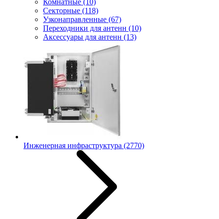
Комнатные
(10)
Секторные
(118)
Узконаправленные
(67)
Переходники для антенн
(10)
Аксессуары для антенн
(13)
Инженерная инфраструктура
(2770)