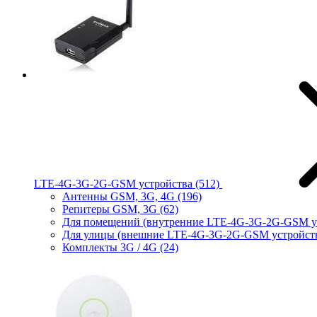
LTE-4G-3G-2G-GSM устройства
(512)
Антенны GSM, 3G, 4G
(196)
Репитеры GSM, 3G
(62)
Для помещений (внутренние LTE-4G-3G-2G-GSM у
Для улицы (внешние LTE-4G-3G-2G-GSM устройст
Комплекты 3G / 4G
(24)