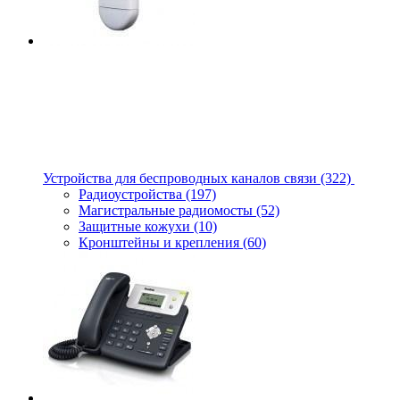
Устройства для беспроводных каналов связи
(322)
Радиоустройства
(197)
Магистральные радиомосты
(52)
Защитные кожухи
(10)
Кронштейны и крепления
(60)