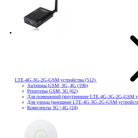
LTE-4G-3G-2G-GSM устройства
(512)
Антенны GSM, 3G, 4G
(196)
Репитеры GSM, 3G
(62)
Для помещений (внутренние LTE-4G-3G-2G-GSM у
Для улицы (внешние LTE-4G-3G-2G-GSM устройст
Комплекты 3G / 4G
(24)