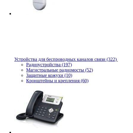
Устройства для беспроводных каналов связи
(322)
Радиоустройства
(197)
Магистральные радиомосты
(52)
Защитные кожухи
(10)
Кронштейны и крепления
(60)