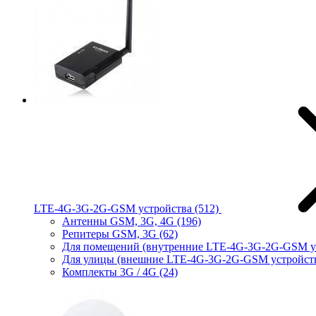
LTE-4G-3G-2G-GSM устройства
(512)
Антенны GSM, 3G, 4G
(196)
Репитеры GSM, 3G
(62)
Для помещений (внутренние LTE-4G-3G-2G-GSM у
Для улицы (внешние LTE-4G-3G-2G-GSM устройст
Комплекты 3G / 4G
(24)