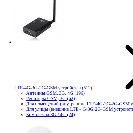
LTE-4G-3G-2G-GSM устройства
(512)
Антенны GSM, 3G, 4G
(196)
Репитеры GSM, 3G
(62)
Для помещений (внутренние LTE-4G-3G-2G-GSM у
Для улицы (внешние LTE-4G-3G-2G-GSM устройст
Комплекты 3G / 4G
(24)