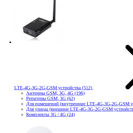
LTE-4G-3G-2G-GSM устройства
(512)
Антенны GSM, 3G, 4G
(196)
Репитеры GSM, 3G
(62)
Для помещений (внутренние LTE-4G-3G-2G-GSM у
Для улицы (внешние LTE-4G-3G-2G-GSM устройст
Комплекты 3G / 4G
(24)