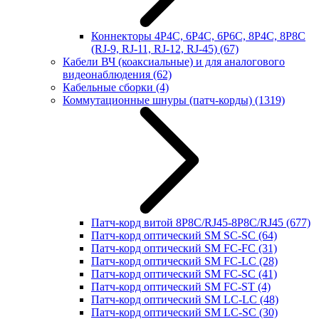
Коннекторы 4P4C, 6P4C, 6P6C, 8P4C, 8P8C
(RJ-9, RJ-11, RJ-12, RJ-45)
(67)
Кабели ВЧ (коаксиальные) и для аналогового
видеонаблюдения
(62)
Кабельные сборки
(4)
Коммутационные шнуры (патч-корды)
(1319)
Патч-корд витой 8P8C/RJ45-8P8C/RJ45
(677)
Патч-корд оптический SM SC-SC
(64)
Патч-корд оптический SM FC-FC
(31)
Патч-корд оптический SM FC-LC
(28)
Патч-корд оптический SM FC-SC
(41)
Патч-корд оптический SM FC-ST
(4)
Патч-корд оптический SM LC-LC
(48)
Патч-корд оптический SM LC-SC
(30)