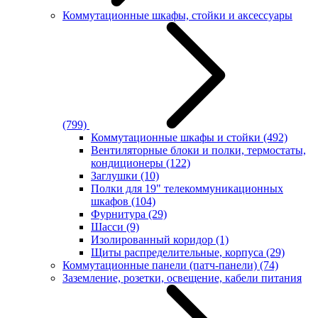
Коммутационные шкафы, стойки и аксессуары
(799)
Коммутационные шкафы и стойки
(492)
Вентиляторные блоки и полки, термостаты,
кондиционеры
(122)
Заглушки
(10)
Полки для 19" телекоммуникационных
шкафов
(104)
Фурнитура
(29)
Шасси
(9)
Изолированный коридор
(1)
Щиты распределительные, корпуса
(29)
Коммутационные панели (патч-панели)
(74)
Заземление, розетки, освещение, кабели питания