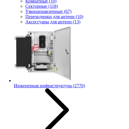
Комнатные
(10)
Секторные
(118)
Узконаправленные
(67)
Переходники для антенн
(10)
Аксессуары для антенн
(13)
Инженерная инфраструктура
(2770)