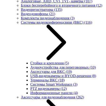
Аналоговые, AHD, CVI, TVI - камеры
(107)
Блоки бесперебойного и вторичного питания
(12)
Видеорегистраторы
(135)
Видеодомофоны
(21)
Комплекты видеонаблюдения
(3)
Системы видеоконференцсвязи (ВКС)
(116)
Стойки и крепления
(5)
Аудиоустройства для переговорных
(10)
Аксессуары для ВКС
(19)
USB-видеокамеры и BYOD-решения
(8)
Терминалы ВКС
(18)
Системы Smart Workspace
(3)
PTZ видеокамеры
(12)
Информационные панели
(4)
Аксессуары для видеонаблюдния
(262)