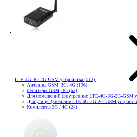
LTE-4G-3G-2G-GSM устройства
(512)
Антенны GSM, 3G, 4G
(196)
Репитеры GSM, 3G
(62)
Для помещений (внутренние LTE-4G-3G-2G-GSM у
Для улицы (внешние LTE-4G-3G-2G-GSM устройст
Комплекты 3G / 4G
(24)