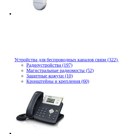
Устройства для беспроводных каналов связи
(322)
Радиоустройства
(197)
Магистральные радиомосты
(52)
Защитные кожухи
(10)
Кронштейны и крепления
(60)