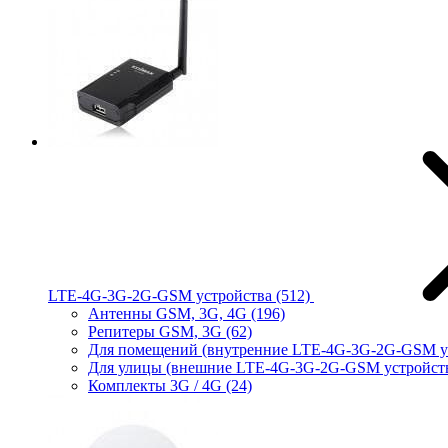
LTE-4G-3G-2G-GSM устройства
(512)
Антенны GSM, 3G, 4G
(196)
Репитеры GSM, 3G
(62)
Для помещений (внутренние LTE-4G-3G-2G-GSM у
Для улицы (внешние LTE-4G-3G-2G-GSM устройст
Комплекты 3G / 4G
(24)