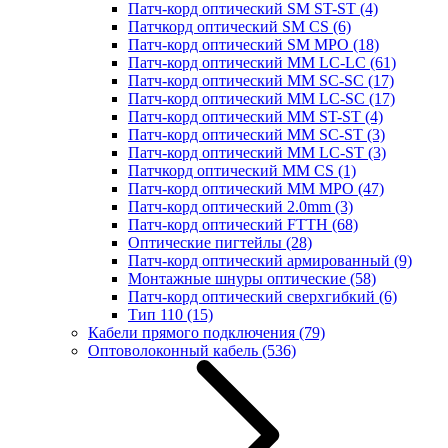
Патч-корд оптический SM ST-ST
(4)
Патчкорд оптический SM CS
(6)
Патч-корд оптический SM MPO
(18)
Патч-корд оптический MM LC-LC
(61)
Патч-корд оптический MM SC-SC
(17)
Патч-корд оптический MM LC-SC
(17)
Патч-корд оптический MM ST-ST
(4)
Патч-корд оптический MM SC-ST
(3)
Патч-корд оптический MM LC-ST
(3)
Патчкорд оптический MM CS
(1)
Патч-корд оптический MM MPO
(47)
Патч-корд оптический 2.0mm
(3)
Патч-корд оптический FTTH
(68)
Оптические пигтейлы
(28)
Патч-корд оптический армированный
(9)
Монтажные шнуры оптические
(58)
Патч-корд оптический сверхгибкий
(6)
Тип 110
(15)
Кабели прямого подключения
(79)
Оптоволоконный кабель
(536)