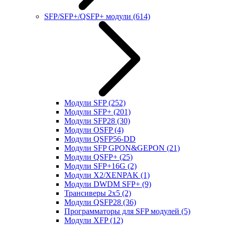
SFP/SFP+/QSFP+ модули
(614)
Модули SFP
(252)
Модули SFP+
(201)
Модули SFP28
(30)
Модули OSFP
(4)
Модули QSFP56-DD
Модули SFP GPON&GEPON
(21)
Модули QSFP+
(25)
Модули SFP+16G
(2)
Модули X2/XENPAK
(1)
Модули DWDM SFP+
(9)
Трансиверы 2x5
(2)
Модули QSFP28
(36)
Программаторы для SFP модулей
(5)
Модули XFP
(12)