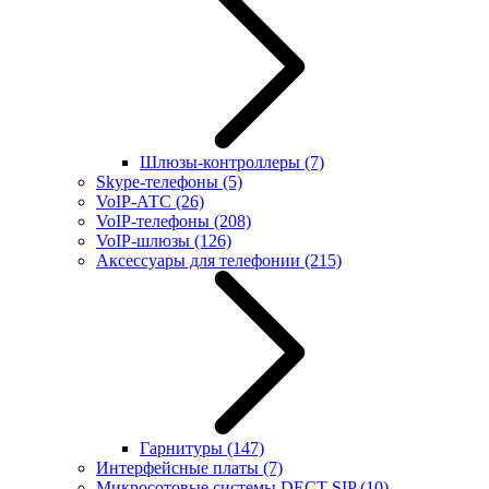
Шлюзы-контроллеры
(7)
Skype-телефоны
(5)
VoIP-АТС
(26)
VoIP-телефоны
(208)
VoIP-шлюзы
(126)
Аксессуары для телефонии
(215)
Гарнитуры
(147)
Интерфейсные платы
(7)
Микросотовые системы DECT SIP
(10)