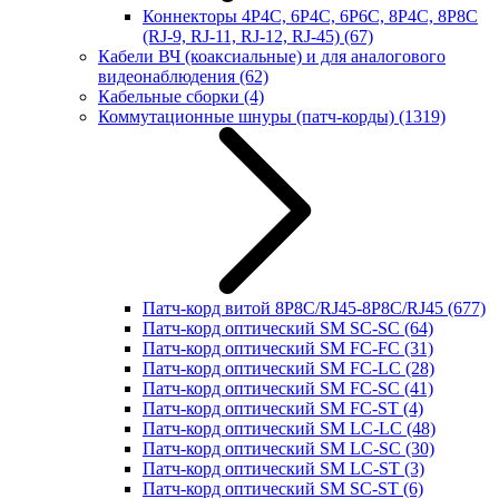
Коннекторы 4P4C, 6P4C, 6P6C, 8P4C, 8P8C
(RJ-9, RJ-11, RJ-12, RJ-45)
(67)
Кабели ВЧ (коаксиальные) и для аналогового
видеонаблюдения
(62)
Кабельные сборки
(4)
Коммутационные шнуры (патч-корды)
(1319)
Патч-корд витой 8P8C/RJ45-8P8C/RJ45
(677)
Патч-корд оптический SM SC-SC
(64)
Патч-корд оптический SM FC-FC
(31)
Патч-корд оптический SM FC-LC
(28)
Патч-корд оптический SM FC-SC
(41)
Патч-корд оптический SM FC-ST
(4)
Патч-корд оптический SM LC-LC
(48)
Патч-корд оптический SM LC-SC
(30)
Патч-корд оптический SM LC-ST
(3)
Патч-корд оптический SM SC-ST
(6)