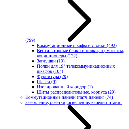
(799)
Коммутационные шкафы и стойки
(492)
Вентиляторные блоки и полки, термостаты,
кондиционеры
(122)
Заглушки
(10)
Полки для 19" телекоммуникационных
шкафов
(104)
Фурнитура
(29)
Шасси
(9)
Изолированный коридор
(1)
Щиты распределительные, корпуса
(29)
Коммутационные панели (патч-панели)
(74)
Заземление, розетки, освещение, кабели питания