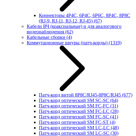
Коннекторы 4P4C, 6P4C, 6P6C, 8P4C, 8P8C
(RJ-9, RJ-11, RJ-12, RJ-45)
(67)
Кабели ВЧ (коаксиальные) и для аналогового
видеонаблюдения
(62)
Кабельные сборки
(4)
Коммутационные шнуры (патч-корды)
(1319)
Патч-корд витой 8P8C/RJ45-8P8C/RJ45
(677)
Патч-корд оптический SM SC-SC
(64)
Патч-корд оптический SM FC-FC
(31)
Патч-корд оптический SM FC-LC
(28)
Патч-корд оптический SM FC-SC
(41)
Патч-корд оптический SM FC-ST
(4)
Патч-корд оптический SM LC-LC
(48)
Патч-корд оптический SM LC-SC
(30)