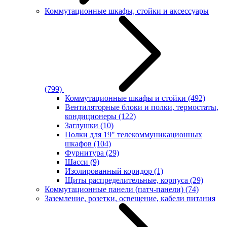
Коммутационные шкафы, стойки и аксессуары
(799)
Коммутационные шкафы и стойки
(492)
Вентиляторные блоки и полки, термостаты,
кондиционеры
(122)
Заглушки
(10)
Полки для 19" телекоммуникационных
шкафов
(104)
Фурнитура
(29)
Шасси
(9)
Изолированный коридор
(1)
Щиты распределительные, корпуса
(29)
Коммутационные панели (патч-панели)
(74)
Заземление, розетки, освещение, кабели питания