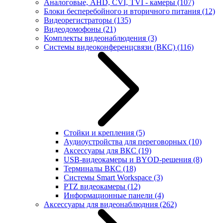
Аналоговые, AHD, CVI, TVI - камеры
(107)
Блоки бесперебойного и вторичного питания
(12)
Видеорегистраторы
(135)
Видеодомофоны
(21)
Комплекты видеонаблюдения
(3)
Системы видеоконференцсвязи (ВКС)
(116)
Стойки и крепления
(5)
Аудиоустройства для переговорных
(10)
Аксессуары для ВКС
(19)
USB-видеокамеры и BYOD-решения
(8)
Терминалы ВКС
(18)
Системы Smart Workspace
(3)
PTZ видеокамеры
(12)
Информационные панели
(4)
Аксессуары для видеонаблюдния
(262)