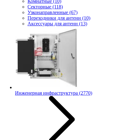
Комнатные
(10)
Секторные
(118)
Узконаправленные
(67)
Переходники для антенн
(10)
Аксессуары для антенн
(13)
Инженерная инфраструктура
(2770)