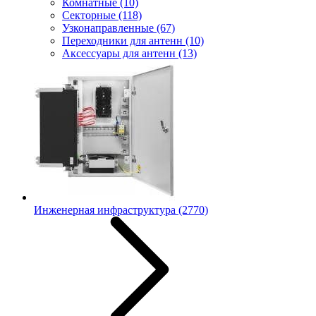
Комнатные
(10)
Секторные
(118)
Узконаправленные
(67)
Переходники для антенн
(10)
Аксессуары для антенн
(13)
Инженерная инфраструктура
(2770)