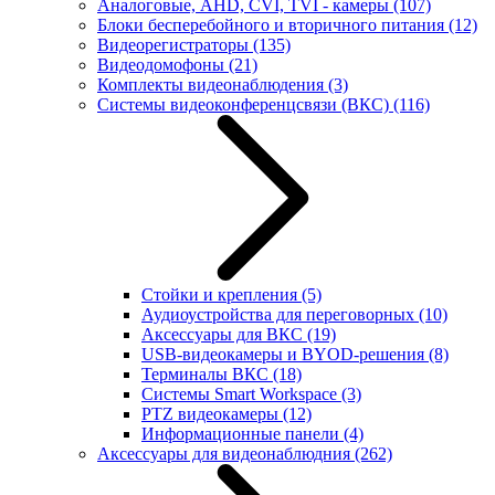
Аналоговые, AHD, CVI, TVI - камеры
(107)
Блоки бесперебойного и вторичного питания
(12)
Видеорегистраторы
(135)
Видеодомофоны
(21)
Комплекты видеонаблюдения
(3)
Системы видеоконференцсвязи (ВКС)
(116)
Стойки и крепления
(5)
Аудиоустройства для переговорных
(10)
Аксессуары для ВКС
(19)
USB-видеокамеры и BYOD-решения
(8)
Терминалы ВКС
(18)
Системы Smart Workspace
(3)
PTZ видеокамеры
(12)
Информационные панели
(4)
Аксессуары для видеонаблюдния
(262)