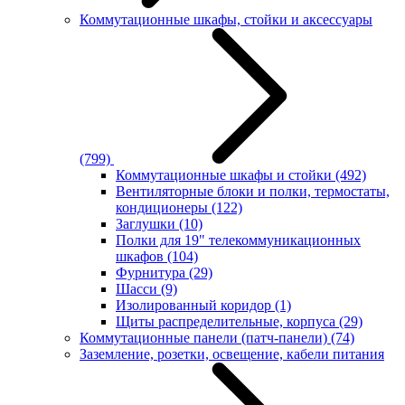
Коммутационные шкафы, стойки и аксессуары
(799)
Коммутационные шкафы и стойки
(492)
Вентиляторные блоки и полки, термостаты,
кондиционеры
(122)
Заглушки
(10)
Полки для 19" телекоммуникационных
шкафов
(104)
Фурнитура
(29)
Шасси
(9)
Изолированный коридор
(1)
Щиты распределительные, корпуса
(29)
Коммутационные панели (патч-панели)
(74)
Заземление, розетки, освещение, кабели питания