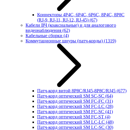
Коннекторы 4P4C, 6P4C, 6P6C, 8P4C, 8P8C
(RJ-9, RJ-11, RJ-12, RJ-45)
(67)
Кабели ВЧ (коаксиальные) и для аналогового
видеонаблюдения
(62)
Кабельные сборки
(4)
Коммутационные шнуры (патч-корды)
(1319)
Патч-корд витой 8P8C/RJ45-8P8C/RJ45
(677)
Патч-корд оптический SM SC-SC
(64)
Патч-корд оптический SM FC-FC
(31)
Патч-корд оптический SM FC-LC
(28)
Патч-корд оптический SM FC-SC
(41)
Патч-корд оптический SM FC-ST
(4)
Патч-корд оптический SM LC-LC
(48)
Патч-корд оптический SM LC-SC
(30)