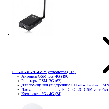
LTE-4G-3G-2G-GSM устройства
(512)
Антенны GSM, 3G, 4G
(196)
Репитеры GSM, 3G
(62)
Для помещений (внутренние LTE-4G-3G-2G-GSM у
Для улицы (внешние LTE-4G-3G-2G-GSM устройст
Комплекты 3G / 4G
(24)