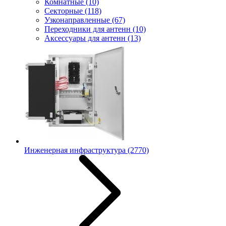
Комнатные
(10)
Секторные
(118)
Узконаправленные
(67)
Переходники для антенн
(10)
Аксессуары для антенн
(13)
Инженерная инфраструктура
(2770)