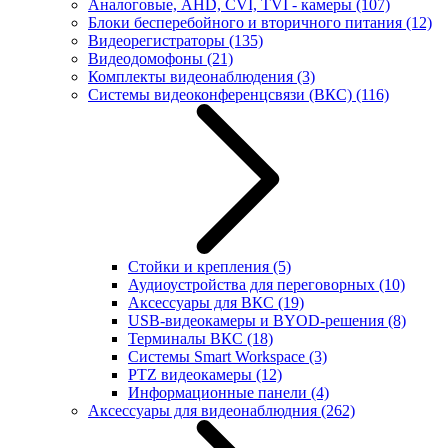
Аналоговые, AHD, CVI, TVI - камеры
(107)
Блоки бесперебойного и вторичного питания
(12)
Видеорегистраторы
(135)
Видеодомофоны
(21)
Комплекты видеонаблюдения
(3)
Системы видеоконференцсвязи (ВКС)
(116)
Стойки и крепления
(5)
Аудиоустройства для переговорных
(10)
Аксессуары для ВКС
(19)
USB-видеокамеры и BYOD-решения
(8)
Терминалы ВКС
(18)
Системы Smart Workspace
(3)
PTZ видеокамеры
(12)
Информационные панели
(4)
Аксессуары для видеонаблюдния
(262)