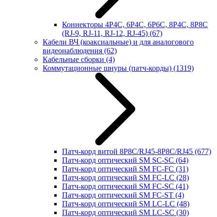
Коннекторы 4P4C, 6P4C, 6P6C, 8P4C, 8P8C
(RJ-9, RJ-11, RJ-12, RJ-45)
(67)
Кабели ВЧ (коаксиальные) и для аналогового
видеонаблюдения
(62)
Кабельные сборки
(4)
Коммутационные шнуры (патч-корды)
(1319)
Патч-корд витой 8P8C/RJ45-8P8C/RJ45
(677)
Патч-корд оптический SM SC-SC
(64)
Патч-корд оптический SM FC-FC
(31)
Патч-корд оптический SM FC-LC
(28)
Патч-корд оптический SM FC-SC
(41)
Патч-корд оптический SM FC-ST
(4)
Патч-корд оптический SM LC-LC
(48)
Патч-корд оптический SM LC-SC
(30)