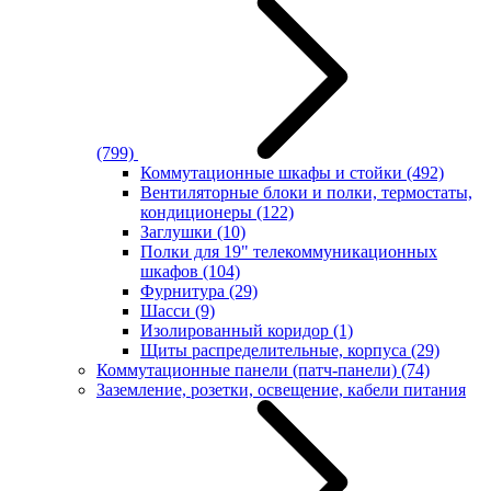
(799)
Коммутационные шкафы и стойки
(492)
Вентиляторные блоки и полки, термостаты,
кондиционеры
(122)
Заглушки
(10)
Полки для 19" телекоммуникационных
шкафов
(104)
Фурнитура
(29)
Шасси
(9)
Изолированный коридор
(1)
Щиты распределительные, корпуса
(29)
Коммутационные панели (патч-панели)
(74)
Заземление, розетки, освещение, кабели питания