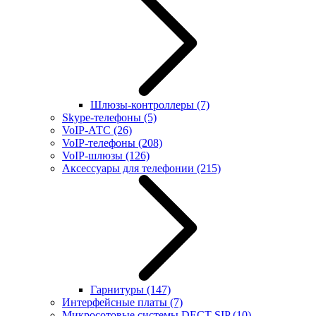
Шлюзы-контроллеры
(7)
Skype-телефоны
(5)
VoIP-АТС
(26)
VoIP-телефоны
(208)
VoIP-шлюзы
(126)
Аксессуары для телефонии
(215)
Гарнитуры
(147)
Интерфейсные платы
(7)
Микросотовые системы DECT SIP
(10)