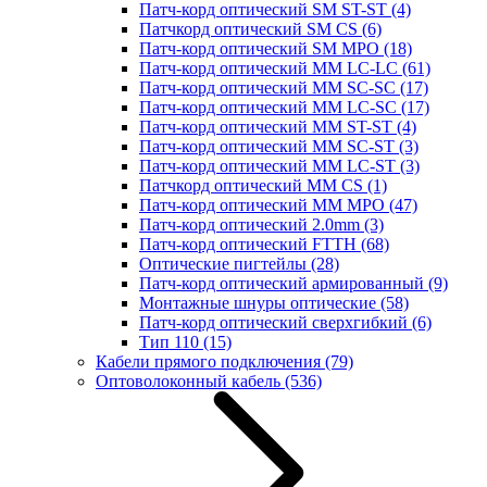
Патч-корд оптический SM ST-ST
(4)
Патчкорд оптический SM CS
(6)
Патч-корд оптический SM MPO
(18)
Патч-корд оптический MM LC-LC
(61)
Патч-корд оптический MM SC-SC
(17)
Патч-корд оптический MM LC-SC
(17)
Патч-корд оптический MM ST-ST
(4)
Патч-корд оптический MM SC-ST
(3)
Патч-корд оптический MM LC-ST
(3)
Патчкорд оптический MM CS
(1)
Патч-корд оптический MM MPO
(47)
Патч-корд оптический 2.0mm
(3)
Патч-корд оптический FTTH
(68)
Оптические пигтейлы
(28)
Патч-корд оптический армированный
(9)
Монтажные шнуры оптические
(58)
Патч-корд оптический сверхгибкий
(6)
Тип 110
(15)
Кабели прямого подключения
(79)
Оптоволоконный кабель
(536)