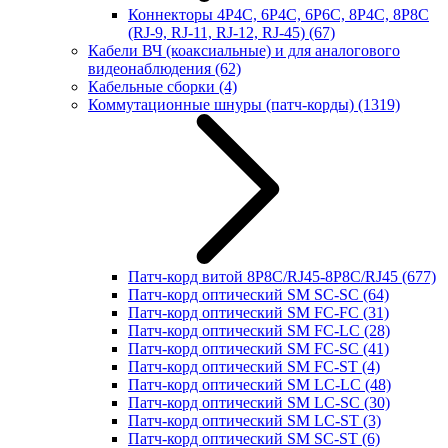
Коннекторы 4P4C, 6P4C, 6P6C, 8P4C, 8P8C
(RJ-9, RJ-11, RJ-12, RJ-45)
(67)
Кабели ВЧ (коаксиальные) и для аналогового
видеонаблюдения
(62)
Кабельные сборки
(4)
Коммутационные шнуры (патч-корды)
(1319)
Патч-корд витой 8P8C/RJ45-8P8C/RJ45
(677)
Патч-корд оптический SM SC-SC
(64)
Патч-корд оптический SM FC-FC
(31)
Патч-корд оптический SM FC-LC
(28)
Патч-корд оптический SM FC-SC
(41)
Патч-корд оптический SM FC-ST
(4)
Патч-корд оптический SM LC-LC
(48)
Патч-корд оптический SM LC-SC
(30)
Патч-корд оптический SM LC-ST
(3)
Патч-корд оптический SM SC-ST
(6)