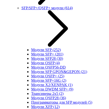
SFP/SFP+/QSFP+ модули
(614)
Модули SFP
(252)
Модули SFP+
(201)
Модули SFP28
(30)
Модули OSFP
(4)
Модули QSFP56-DD
Модули SFP GPON&GEPON
(21)
Модули QSFP+
(25)
Модули SFP+16G
(2)
Модули X2/XENPAK
(1)
Модули DWDM SFP+
(9)
Трансиверы 2x5
(2)
Модули QSFP28
(36)
Программаторы для SFP модулей
(5)
Модули XFP
(12)