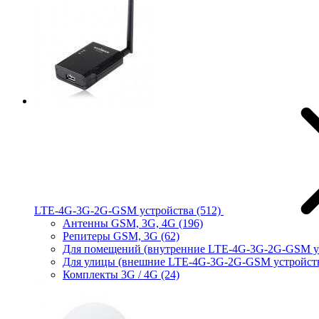
LTE-4G-3G-2G-GSM устройства
(512)
Антенны GSM, 3G, 4G
(196)
Репитеры GSM, 3G
(62)
Для помещений (внутренние LTE-4G-3G-2G-GSM у
Для улицы (внешние LTE-4G-3G-2G-GSM устройст
Комплекты 3G / 4G
(24)