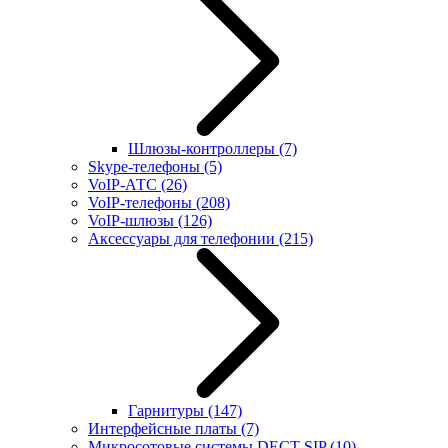
Шлюзы-контроллеры
(7)
Skype-телефоны
(5)
VoIP-АТС
(26)
VoIP-телефоны
(208)
VoIP-шлюзы
(126)
Аксессуары для телефонии
(215)
Гарнитуры
(147)
Интерфейсные платы
(7)
Микросотовые системы DECT SIP
(10)