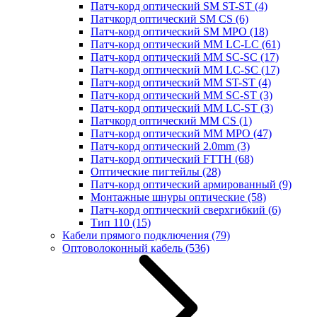
Патч-корд оптический SM ST-ST
(4)
Патчкорд оптический SM CS
(6)
Патч-корд оптический SM MPO
(18)
Патч-корд оптический MM LC-LC
(61)
Патч-корд оптический MM SC-SC
(17)
Патч-корд оптический MM LC-SC
(17)
Патч-корд оптический MM ST-ST
(4)
Патч-корд оптический MM SC-ST
(3)
Патч-корд оптический MM LC-ST
(3)
Патчкорд оптический MM CS
(1)
Патч-корд оптический MM MPO
(47)
Патч-корд оптический 2.0mm
(3)
Патч-корд оптический FTTH
(68)
Оптические пигтейлы
(28)
Патч-корд оптический армированный
(9)
Монтажные шнуры оптические
(58)
Патч-корд оптический сверхгибкий
(6)
Тип 110
(15)
Кабели прямого подключения
(79)
Оптоволоконный кабель
(536)