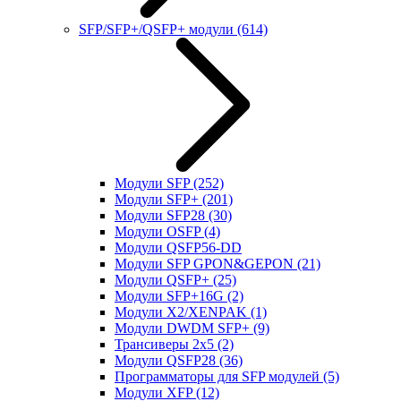
SFP/SFP+/QSFP+ модули
(614)
Модули SFP
(252)
Модули SFP+
(201)
Модули SFP28
(30)
Модули OSFP
(4)
Модули QSFP56-DD
Модули SFP GPON&GEPON
(21)
Модули QSFP+
(25)
Модули SFP+16G
(2)
Модули X2/XENPAK
(1)
Модули DWDM SFP+
(9)
Трансиверы 2x5
(2)
Модули QSFP28
(36)
Программаторы для SFP модулей
(5)
Модули XFP
(12)