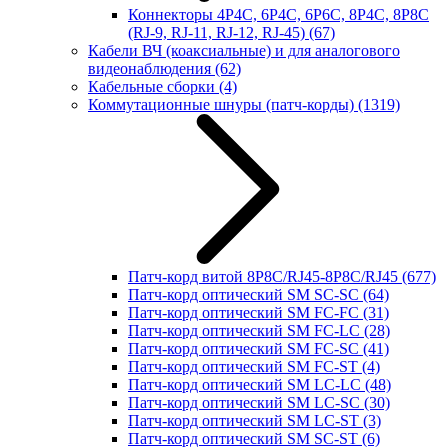
Коннекторы 4P4C, 6P4C, 6P6C, 8P4C, 8P8C
(RJ-9, RJ-11, RJ-12, RJ-45)
(67)
Кабели ВЧ (коаксиальные) и для аналогового
видеонаблюдения
(62)
Кабельные сборки
(4)
Коммутационные шнуры (патч-корды)
(1319)
Патч-корд витой 8P8C/RJ45-8P8C/RJ45
(677)
Патч-корд оптический SM SC-SC
(64)
Патч-корд оптический SM FC-FC
(31)
Патч-корд оптический SM FC-LC
(28)
Патч-корд оптический SM FC-SC
(41)
Патч-корд оптический SM FC-ST
(4)
Патч-корд оптический SM LC-LC
(48)
Патч-корд оптический SM LC-SC
(30)
Патч-корд оптический SM LC-ST
(3)
Патч-корд оптический SM SC-ST
(6)