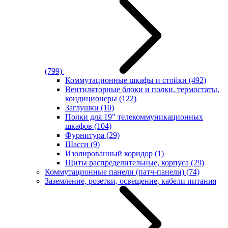
(799)
Коммутационные шкафы и стойки
(492)
Вентиляторные блоки и полки, термостаты,
кондиционеры
(122)
Заглушки
(10)
Полки для 19" телекоммуникационных
шкафов
(104)
Фурнитура
(29)
Шасси
(9)
Изолированный коридор
(1)
Щиты распределительные, корпуса
(29)
Коммутационные панели (патч-панели)
(74)
Заземление, розетки, освещение, кабели питания